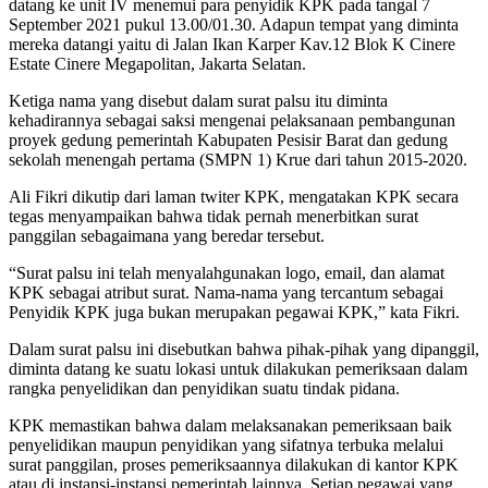
datang ke unit IV menemui para penyidik KPK pada tangal 7
September 2021 pukul 13.00/01.30. Adapun tempat yang diminta
mereka datangi yaitu di Jalan Ikan Karper Kav.12 Blok K Cinere
Estate Cinere Megapolitan, Jakarta Selatan.
Ketiga nama yang disebut dalam surat palsu itu diminta
kehadirannya sebagai saksi mengenai pelaksanaan pembangunan
proyek gedung pemerintah Kabupaten Pesisir Barat dan gedung
sekolah menengah pertama (SMPN 1) Krue dari tahun 2015-2020.
Ali Fikri dikutip dari laman twiter KPK, mengatakan KPK secara
tegas menyampaikan bahwa tidak pernah menerbitkan surat
panggilan sebagaimana yang beredar tersebut.
“Surat palsu ini telah menyalahgunakan logo, email, dan alamat
KPK sebagai atribut surat. Nama-nama yang tercantum sebagai
Penyidik KPK juga bukan merupakan pegawai KPK,” kata Fikri.
Dalam surat palsu ini disebutkan bahwa pihak-pihak yang dipanggil,
diminta datang ke suatu lokasi untuk dilakukan pemeriksaan dalam
rangka penyelidikan dan penyidikan suatu tindak pidana.
KPK memastikan bahwa dalam melaksanakan pemeriksaan baik
penyelidikan maupun penyidikan yang sifatnya terbuka melalui
surat panggilan, proses pemeriksaannya dilakukan di kantor KPK
atau di instansi-instansi pemerintah lainnya. Setiap pegawai yang