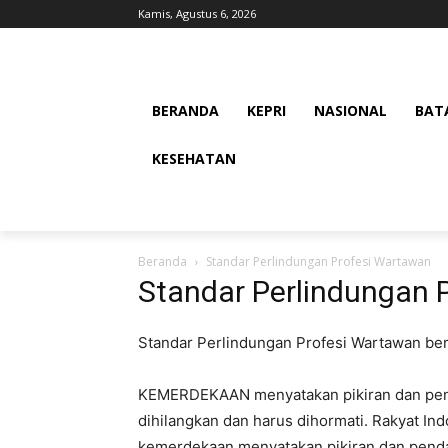
Kamis, Agustus 6, 2026
BERANDA
KEPRI
NASIONAL
BAT
KESEHATAN
Beranda
Standar Perlindungan Profesi Wartawan
Standar Perlindungan 
Standar Perlindungan Profesi Wartawan ber
KEMERDEKAAN menyatakan pikiran dan pend
dihilangkan dan harus dihormati. Rakyat In
kemerdekaan menyatakan pikiran dan pend