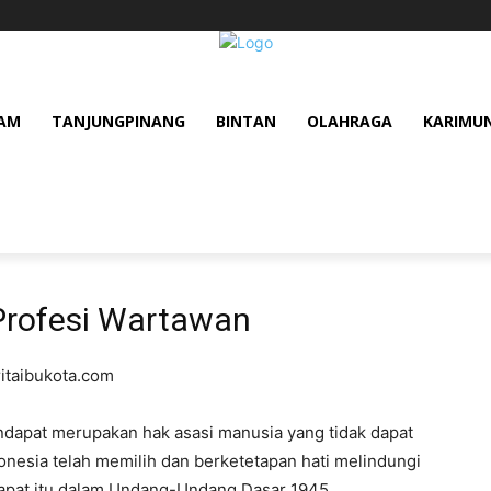
AM
TANJUNGPINANG
BINTAN
OLAHRAGA
KARIMU
Profesi Wartawan
itaibukota.com
apat merupakan hak asasi manusia yang tidak dapat
donesia telah memilih dan berketetapan hati melindungi
apat itu dalam Undang-Undang Dasar 1945.