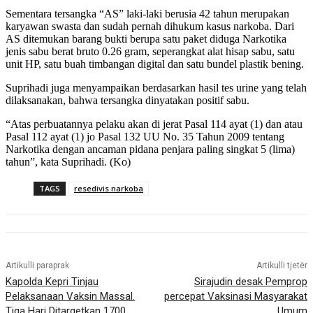
Sementara tersangka “AS” laki-laki berusia 42 tahun merupakan
karyawan swasta dan sudah pernah dihukum kasus narkoba. Dari
AS ditemukan barang bukti berupa satu paket diduga Narkotika
jenis sabu berat bruto 0.26 gram, seperangkat alat hisap sabu, satu
unit HP, satu buah timbangan digital dan satu bundel plastik bening.
Suprihadi juga menyampaikan berdasarkan hasil tes urine yang telah
dilaksanakan, bahwa tersangka dinyatakan positif sabu.
“Atas perbuatannya pelaku akan di jerat Pasal 114 ayat (1) dan atau
Pasal 112 ayat (1) jo Pasal 132 UU No. 35 Tahun 2009 tentang
Narkotika dengan ancaman pidana penjara paling singkat 5 (lima)
tahun”, kata Suprihadi. (Ko)
TAGS
resedivis narkoba
Artikulli paraprak
Artikulli tjetër
Kapolda Kepri Tinjau
Sirajudin desak Pemprop
Pelaksanaan Vaksin Massal.
percepat Vaksinasi Masyarakat
Tiga Hari Ditargetkan 1700
Umum