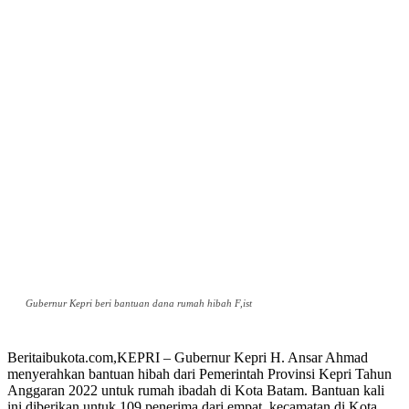
Gubernur Kepri beri bantuan dana rumah hibah F,ist
Beritaibukota.com,KEPRI – Gubernur Kepri H. Ansar Ahmad
menyerahkan bantuan hibah dari Pemerintah Provinsi Kepri Tahun
Anggaran 2022 untuk rumah ibadah di Kota Batam. Bantuan kali
ini diberikan untuk 109 penerima dari empat kecamatan di Kota