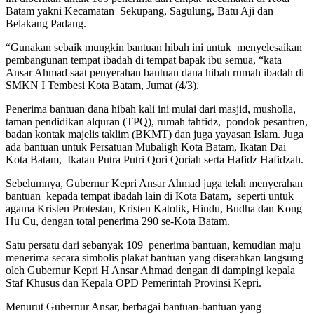
Batam yakni Kecamatan Sekupang, Sagulung, Batu Aji dan
Belakang Padang.
“Gunakan sebaik mungkin bantuan hibah ini untuk menyelesaikan
pembangunan tempat ibadah di tempat bapak ibu semua, “kata
Ansar Ahmad saat penyerahan bantuan dana hibah rumah ibadah di
SMKN I Tembesi Kota Batam, Jumat (4/3).
Penerima bantuan dana hibah kali ini mulai dari masjid, musholla,
taman pendidikan alquran (TPQ), rumah tahfidz, pondok pesantren,
badan kontak majelis taklim (BKMT) dan juga yayasan Islam. Juga
ada bantuan untuk Persatuan Mubaligh Kota Batam, Ikatan Dai
Kota Batam, Ikatan Putra Putri Qori Qoriah serta Hafidz Hafidzah.
Sebelumnya, Gubernur Kepri Ansar Ahmad juga telah menyerahan
bantuan kepada tempat ibadah lain di Kota Batam, seperti untuk
agama Kristen Protestan, Kristen Katolik, Hindu, Budha dan Kong
Hu Cu, dengan total penerima 290 se-Kota Batam.
Satu persatu dari sebanyak 109 penerima bantuan, kemudian maju
menerima secara simbolis plakat bantuan yang diserahkan langsung
oleh Gubernur Kepri H Ansar Ahmad dengan di dampingi kepala
Staf Khusus dan Kepala OPD Pemerintah Provinsi Kepri.
Menurut Gubernur Ansar, berbagai bantuan-bantuan yang