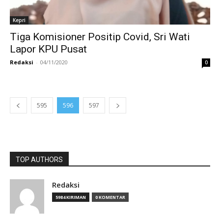
Kepri
Tiga Komisioner Positip Covid, Sri Wati
Lapor KPU Pusat
Redaksi
-
04/11/2020
0
595
596
597
TOP AUTHORS
Redaksi
5984 KIRIMAN
0 KOMENTAR