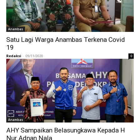
Anambas
Satu Lagi Warga Anambas Terkena Covid
19
Redaksi
-
09/11/2020
0
Anambas
AHY Sampaikan Belasungkawa Kepada H
Nur Adnan Nala