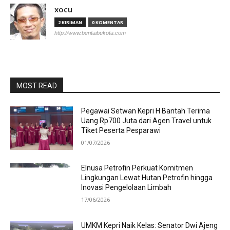
xocu
2 KIRIMAN
0 KOMENTAR
http://www.beritaibukota.com
MOST READ
Pegawai Setwan Kepri H Bantah Terima
Uang Rp700 Juta dari Agen Travel untuk
Tiket Peserta Pesparawi
01/07/2026
Elnusa Petrofin Perkuat Komitmen
Lingkungan Lewat Hutan Petrofin hingga
Inovasi Pengelolaan Limbah
17/06/2026
UMKM Kepri Naik Kelas: Senator Dwi Ajeng