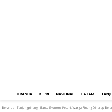
Minggu, Agustus 9, 2026
BERANDA
KEPRI
NASIONAL
BATAM
TANJ
Beranda
Tanjungpinang
Bantu Ekonomi Petani, Warga Pinang Diharap Belan