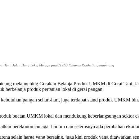
i Tani, Jalan Hang Lekir, Minggu pagi (12/9) F,humas Pemko Tanjungpinang
ng melaunching Gerakan Belanja Produk UMKM di Gerai Tani, Jalan
erbelanja produk pertanian lokal di gerai pangan.
ual kebutuhan pangan sehari-hari, juga terdapat stand produk UMKM b
-produk buatan UMKM lokal dan mendukung keberlangsungan sektor e
an perekonomian agar hari ini dan seterusnya ada perubahan ekonom
 karena selain harga yang bersaing, juga kini produk yang ditawarka