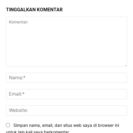
TINGGALKAN KOMENTAR
Komentar:
Na
Ema
Web
Simpan nama, email, dan situs web saya di browser ini
untuk lain kali saya berkomentar.