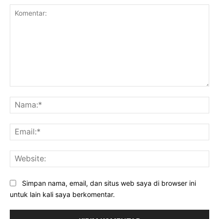
Komentar:
Na
Ema
Web
Simpan nama, email, dan situs web saya di browser ini
untuk lain kali saya berkomentar.