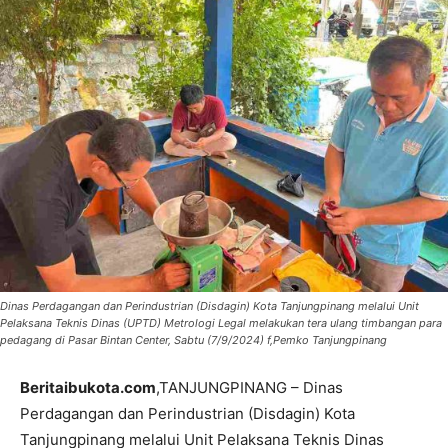
Dinas Perdagangan dan Perindustrian (Disdagin) Kota Tanjungpinang melalui Unit
Pelaksana Teknis Dinas (UPTD) Metrologi Legal melakukan tera ulang timbangan para
pedagang di Pasar Bintan Center, Sabtu (7/9/2024) f,Pemko Tanjungpinang
Beritaibukota.com
,TANJUNGPINANG – Dinas
Perdagangan dan Perindustrian (Disdagin) Kota
Tanjungpinang melalui Unit Pelaksana Teknis Dinas