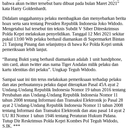
bahwa akun twitter tersebut baru dibuat pada bulan Maret 2021”
kata Harry Goldenhardt.
Didalam unggahannya pelaku membagikan dan menyebarkan berita
hoax serta sara tentang Presiden Republik Indonesia Joko Widodo.
Mengetahui hal tersebut tim teknis Subdit V Siber Ditreskrimsus
Polda Kepri melakukan penyelidikan. Tanggal 12 Mei 2021 sekitar
pukul 13:00 Wib pelaku berhasil diamankan di Supermarket Bintan
21 Tanjung Pinang dan selanjutnya di bawa Ke Polda Kepri untuk
pemeriksaan lebih lanjut.
“Barang Bukti yang berhasil diamankan adalah 1 unit handphone,
sim card, akun twitter atas nama Tiger Andalas milik pelaku dan
kartu identitas diri pelaku”. Ungkap Teguh Widodo.
Sampai saat ini tim terus melakukan pemeriksaan terhadap pelaku
dan atas perbuatannya pelaku dapat diterapkan Pasal 45A ayat 2
Undang-Undang Republik Indonesia Nomor 19 tahun 2016 tentang
Perubahan atas Undang-Undang Republik Indonesia Nomor 11
tahun 2008 tentang Informasi dan Transaksi Elektronik jo Pasal 28
ayat 2 Undang-Undang Republik Indonesia Nomor 11 tahun 2008
tentang Informasi dan Transaksi Elektronik dan atau pasal 14 ayat 2
UU RI Nomor 1 tahun 1946 tentang Peraturan Hukum Pidana.
Tutup Dir Reskrimsus Polda Kepri Kombes Pol Teguh Widodo,
S.IK. ***