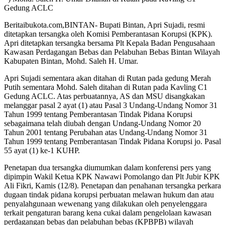
Gedung ACLC
Beritaibukota.com,BINTAN- Bupati Bintan, Apri Sujadi, resmi
ditetapkan tersangka oleh Komisi Pemberantasan Korupsi (KPK).
Apri ditetapkan tersangka bersama Plt Kepala Badan Pengusahaan
Kawasan Perdagangan Bebas dan Pelabuhan Bebas Bintan Wilayah
Kabupaten Bintan, Mohd. Saleh H. Umar.
Apri Sujadi sementara akan ditahan di Rutan pada gedung Merah
Putih sementara Mohd. Saleh ditahan di Rutan pada Kavling C1
Gedung ACLC. Atas perbuatannya, AS dan MSU disangkakan
melanggar pasal 2 ayat (1) atau Pasal 3 Undang-Undang Nomor 31
Tahun 1999 tentang Pemberantasan Tindak Pidana Korupsi
sebagaimana telah diubah dengan Undang-Undang Nomor 20
Tahun 2001 tentang Perubahan atas Undang-Undang Nomor 31
Tahun 1999 tentang Pemberantasan Tindak Pidana Korupsi jo. Pasal
55 ayat (1) ke-1 KUHP.
Penetapan dua tersangka diumumkan dalam konferensi pers yang
dipimpin Wakil Ketua KPK Nawawi Pomolango dan Plt Jubir KPK
Ali Fikri, Kamis (12/8). Penetapan dan penahanan tersangka perkara
dugaan tindak pidana korupsi perbuatan melawan hukum dan atau
penyalahgunaan wewenang yang dilakukan oleh penyelenggara
terkait pengaturan barang kena cukai dalam pengelolaan kawasan
perdagangan bebas dan pelabuhan bebas (KPBPB) wilayah