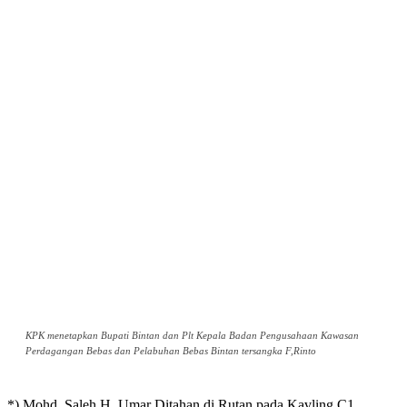
KPK menetapkan Bupati Bintan dan Plt Kepala Badan Pengusahaan Kawasan
Perdagangan Bebas dan Pelabuhan Bebas Bintan tersangka F,Rinto
*) Mohd. Saleh H. Umar Ditahan di Rutan pada Kavling C1