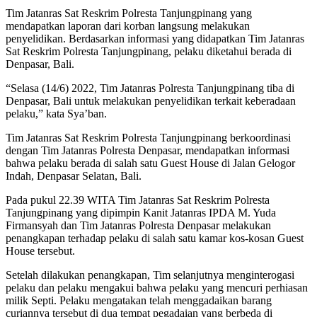
Tim Jatanras Sat Reskrim Polresta Tanjungpinang yang
mendapatkan laporan dari korban langsung melakukan
penyelidikan. Berdasarkan informasi yang didapatkan Tim Jatanras
Sat Reskrim Polresta Tanjungpinang, pelaku diketahui berada di
Denpasar, Bali.
“Selasa (14/6) 2022, Tim Jatanras Polresta Tanjungpinang tiba di
Denpasar, Bali untuk melakukan penyelidikan terkait keberadaan
pelaku,” kata Sya’ban.
Tim Jatanras Sat Reskrim Polresta Tanjungpinang berkoordinasi
dengan Tim Jatanras Polresta Denpasar, mendapatkan informasi
bahwa pelaku berada di salah satu Guest House di Jalan Gelogor
Indah, Denpasar Selatan, Bali.
Pada pukul 22.39 WITA Tim Jatanras Sat Reskrim Polresta
Tanjungpinang yang dipimpin Kanit Jatanras IPDA M. Yuda
Firmansyah dan Tim Jatanras Polresta Denpasar melakukan
penangkapan terhadap pelaku di salah satu kamar kos-kosan Guest
House tersebut.
Setelah dilakukan penangkapan, Tim selanjutnya menginterogasi
pelaku dan pelaku mengakui bahwa pelaku yang mencuri perhiasan
milik Septi. Pelaku mengatakan telah menggadaikan barang
curiannya tersebut di dua tempat pegadaian yang berbeda di