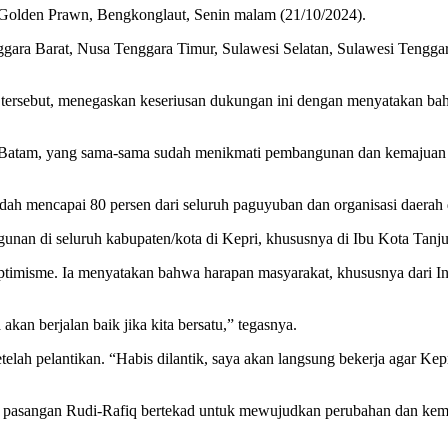
i Golden Prawn, Bengkonglaut, Senin malam (21/10/2024).
ara Barat, Nusa Tenggara Timur, Sulawesi Selatan, Sulawesi Tenggar
si tersebut, menegaskan keseriusan dukungan ini dengan menyatakan 
atam, yang sama-sama sudah menikmati pembangunan dan kemajuan Kot
h mencapai 80 persen dari seluruh paguyuban dan organisasi daerah 
nan di seluruh kabupaten/kota di Kepri, khususnya di Ibu Kota Tanj
isme. Ia menyatakan bahwa harapan masyarakat, khususnya dari Indo
n berjalan baik jika kita bersatu,” tegasnya.
lah pelantikan. “Habis dilantik, saya akan langsung bekerja agar Ke
, pasangan Rudi-Rafiq bertekad untuk mewujudkan perubahan dan kem