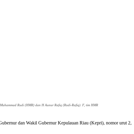
 H Muhammad Rudi (HMR) dan H Aunur Rafiq (Rudi-Rafiq). F, tim HMR
Gubernur dan Wakil Gubernur Kepulauan Riau (Kepri), nomor urut 2,