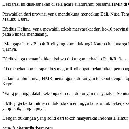
Deklarasi ini dilaksanakan di sela acara silaturahmi bersama HMR d
Perwakilan dari provinsi yang mendukung mencakup Bali, Nusa Tengg
Maluku Utara.
Efedius Helima, yang mewakili tokoh masyarakat dari ke-10 provin
pada Pilkada mendatang.
“Mengapa harus Bapak Rudi yang kami dukung? Karena kita warga B
ujarnya.
Efedius juga menambahkan bahwa dukungan terhadap Rudi-Rafiq suda
Dia menekankan harapan besar agar Rudi dapat melanjutkan pembangu
Dalam sambutannya, HMR menanggapi dukungan tersebut dengan optim
Kepri.
“Yang penting adalah kekompakan dan dukungan masyarakat. Semua aka
HMR juga berkomitmen untuk tidak menunggu lama untuk bekerja sete
yang baik,” ungkapnya.
Dengan dukungan yang solid dari tokoh masyarakat Indonesia Timur
penulis :
beritaibukota.com