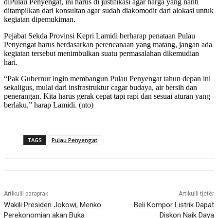
diPulau Penyengat, ini harus di justifikasi agar harga yang nanti
ditampilkan dari konsultan agar sudah diakomodir dari alokasi untuk
kegiatan dipemukiman.
Pejabat Sekda Provinsi Kepri Lamidi berharap penataan Pulau
Penyengat harus berdasarkan perencanaan yang matang, jangan ada
kegiatan tersebut menimbulkan suatu permasalahan dikemudian
hari.
“Pak Gubernur ingin membangun Pulau Penyengat tahun depan ini
sekaligus, mulai dari insfrastruktur cagar budaya, air bersih dan
penerangan. Kita harus gerak cepat tapi rapi dan sesuai aturan yang
berlaku,” harap Lamidi. (nto)
TAGS
Pulau Penyengat
Artikulli paraprak
Artikulli tjetër
Wakili Presiden Jokowi, Menko
Beli Kompor Listrik Dapat
Perekonomian akan Buka
Diskon Naik Daya