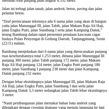
memiliki total panjang jalan lingkar 4.552 meter.
Jalan ini terbagi jalan tanah, jalan andesit, beton, paving dan jalan
pelantar beton.
“Draf perencanaan teknisnya ada 6 nama jalan yang akan di bangun
yaitu jalan Manunggal III, jalan Tabib, jalan Makam Raja Ali Haji,
jalan Engku Putri, jalan Siambang I serta jalan Kampung Datuk,”
terang Bambang dalam rapat presentasi penataan kawasan cagar
budaya Pulau Penyengat di Gedung Daerah, Tanjungpinang, Senin
(22/11) malam.
Bambang menjelaskan dari 6 nama jalan yang direncanakan panjang
ruas keseluruhannya total 1.253 meter, dimana jalan Manunggal III
panjang 300 meter, jalan Tabib panjang 172 meter, jalan Makam
Raja Ali Haji panjang 124 meter, jalan Engku Putri panjang 186
meter, jalan Siambang I panjang 238 meter dan jalan Kampung
Datuk panjang 232 meter.
Dengan lebar eksisitingnya jalan Manunggal III, jalan Makam Raja
Ali Haji, jalan Engku Putri, jalan Siambang I dan serta jalan
Kampung Datuk 3,3 meter sedangkan jalan Tabib lebar eksistingnya
3 meter.
“Nanti pembangunan jalan memakai bahan batu andesit yang
dilengkapi dengan crossing drainase yang menuju langsung ke laut