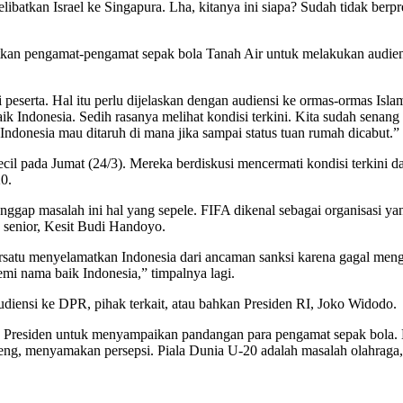
atkan Israel ke Singapura. Lha, kitanya ini siapa? Sudah tidak berpres
tkan pengamat-pengamat sepak bola Tanah Air untuk melakukan audiens
 peserta. Hal itu perlu dijelaskan dengan audiensi ke ormas-ormas I
aik Indonesia. Sedih rasanya melihat kondisi terkini. Kita sudah sena
ndonesia mau ditaruh di mana jika sampai status tuan rumah dicabut.”
cil pada Jumat (24/3). Mereka berdiskusi mencermati kondisi terkini 
0.
ap masalah ini hal yang sepele. FIFA dikenal sebagai organisasi yang
a senior, Kesit Budi Handoyo.
rsatu menyelamatkan Indonesia dari ancaman sanksi karena gagal mengge
mi nama baik Indonesia,” timpalnya lagi.
diensi ke DPR, pihak terkait, atau bahkan Presiden RI, Joko Widodo.
Presiden untuk menyampaikan pandangan para pengamat sepak bola. K
ng, menyamakan persepsi. Piala Dunia U-20 adalah masalah olahraga, b