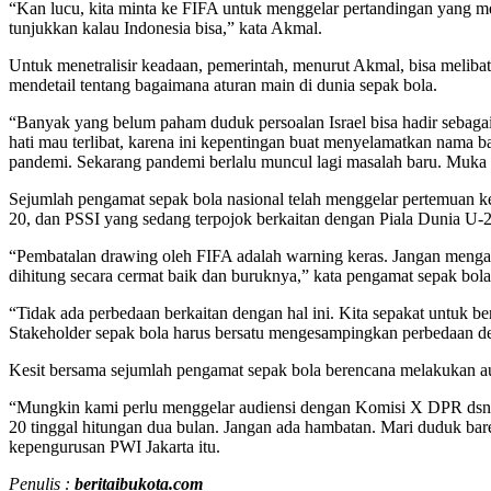
“Kan lucu, kita minta ke FIFA untuk menggelar pertandingan yang melib
tunjukkan kalau Indonesia bisa,” kata Akmal.
Untuk menetralisir keadaan, pemerintah, menurut Akmal, bisa meliba
mendetail tentang bagaimana aturan main di dunia sepak bola.
“Banyak yang belum paham duduk persoalan Israel bisa hadir sebagai
hati mau terlibat, karena ini kepentingan buat menyelamatkan nama b
pandemi. Sekarang pandemi berlalu muncul lagi masalah baru. Muka I
Sejumlah pengamat sepak bola nasional telah menggelar pertemuan ke
20, dan PSSI yang sedang terpojok berkaitan dengan Piala Dunia U-2
“Pembatalan drawing oleh FIFA adalah warning keras. Jangan mengangg
dihitung secara cermat baik dan buruknya,” kata pengamat sepak bol
“Tidak ada perbedaan berkaitan dengan hal ini. Kita sepakat untuk be
Stakeholder sepak bola harus bersatu mengesampingkan perbedaan de
Kesit bersama sejumlah pengamat sepak bola berencana melakukan au
“Mungkin kami perlu menggelar audiensi dengan Komisi X DPR dsn 
20 tinggal hitungan dua bulan. Jangan ada hambatan. Mari duduk bare
kepengurusan PWI Jakarta itu.
Penulis :
beritaibukota.com