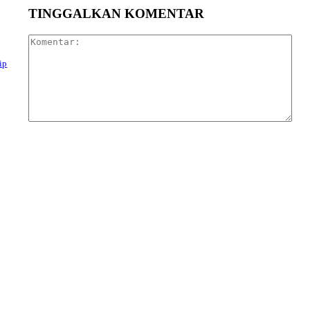
TINGGALKAN KOMENTAR
Kom
ip