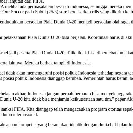
ar lanjutan dari FIFA.
A melihat ada permasalahan besar di Indonesia, sehingga mereka mem
Our Soccer pada Sabtu (25/3) sore berdasarkan rilis yang dikirim ke b
ndudukkan persoalan Piala Dunia U-20 menjadi persoalan olahraga, tid
pelaksanaan Piala Dunia U-20 bisa berjalan. Koordinasi harus dilakuk
el jadi peserta Piala Dunia U-20. Titik, tidak bisa diperdebatkan,” ka
peserta lainnya. Mereka berhak tampil di Indonesia.
el tidak akan memengaruhi posisi politik Indonesia terhadap negara te
s posisi politik Indonesia dianggap berubah. Pemerintah harus berani 
erhelatan akbar, Indonesia jangan pernah berharap bisa menyelenggarak
a Dunia U-20 kita tidak bisa menjamin keikutsertaan satu tim,” papar Ak
a sanksi FIFA. Kita dianggap telah mengacaukan program otoritas sepa
dunia internasional.
ksanaan kompetisi yang berantakan identik dengan dunia bal-balan Indon