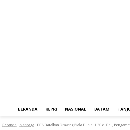
Jumat, Agustus 7, 2026
BERANDA
KEPRI
NASIONAL
BATAM
TANJ
Beranda
olahraga
FIFA Batalkan Drawing Piala Dunia U-20 di Bali, Pengamat