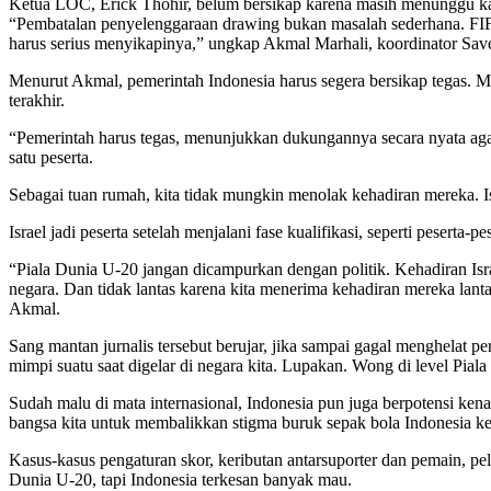
Ketua LOC, Erick Thohir, belum bersikap karena masih menunggu kab
“Pembatalan penyelenggaraan drawing bukan masalah sederhana. FIF
harus serius menyikapinya,” ungkap Akmal Marhali, koordinator Save 
Menurut Akmal, pemerintah Indonesia harus segera bersikap tegas. Me
terakhir.
“Pemerintah harus tegas, menunjukkan dukungannya secara nyata agar 
satu peserta.
Sebagai tuan rumah, kita tidak mungkin menolak kehadiran mereka. Isra
Israel jadi peserta setelah menjalani fase kualifikasi, seperti peserta-
“Piala Dunia U-20 jangan dicampurkan dengan politik. Kehadiran Isra
negara. Dan tidak lantas karena kita menerima kehadiran mereka lanta
Akmal.
Sang mantan jurnalis tersebut berujar, jika sampai gagal menghelat p
mimpi suatu saat digelar di negara kita. Lupakan. Wong di level Pial
Sudah malu di mata internasional, Indonesia pun juga berpotensi ken
bangsa kita untuk membalikkan stigma buruk sepak bola Indonesia ke 
Kasus-kasus pengaturan skor, keributan antarsuporter dan pemain, pela
Dunia U-20, tapi Indonesia terkesan banyak mau.