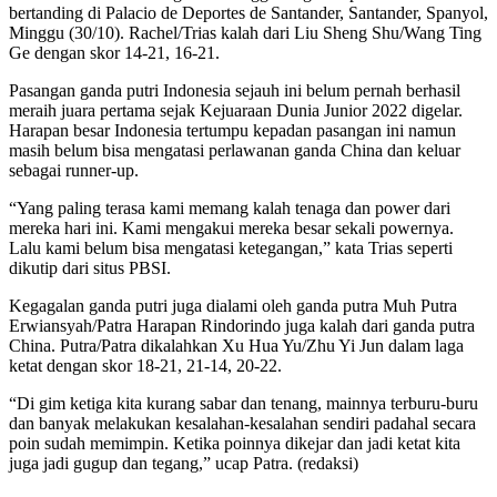
bertanding di Palacio de Deportes de Santander, Santander, Spanyol,
Minggu (30/10). Rachel/Trias kalah dari Liu Sheng Shu/Wang Ting
Ge dengan skor 14-21, 16-21.
Pasangan ganda putri Indonesia sejauh ini belum pernah berhasil
meraih juara pertama sejak Kejuaraan Dunia Junior 2022 digelar.
Harapan besar Indonesia tertumpu kepadan pasangan ini namun
masih belum bisa mengatasi perlawanan ganda China dan keluar
sebagai runner-up.
“Yang paling terasa kami memang kalah tenaga dan power dari
mereka hari ini. Kami mengakui mereka besar sekali powernya.
Lalu kami belum bisa mengatasi ketegangan,” kata Trias seperti
dikutip dari situs PBSI.
Kegagalan ganda putri juga dialami oleh ganda putra Muh Putra
Erwiansyah/Patra Harapan Rindorindo juga kalah dari ganda putra
China. Putra/Patra dikalahkan Xu Hua Yu/Zhu Yi Jun dalam laga
ketat dengan skor 18-21, 21-14, 20-22.
“Di gim ketiga kita kurang sabar dan tenang, mainnya terburu-buru
dan banyak melakukan kesalahan-kesalahan sendiri padahal secara
poin sudah memimpin. Ketika poinnya dikejar dan jadi ketat kita
juga jadi gugup dan tegang,” ucap Patra. (redaksi)