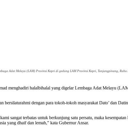
baga Adat Melayu (LAM) Provinsi Kepri di gedung LAM Provinsi Kepri, Tanjungpinang, Rabu (
d menghadiri halalbihalal yang digelar Lembaga Adat Melayu (LAM)
an bersilaturahmi dengan para tokoh-tokoh masyarakat Dato’ dan Dat
u kami sangat terbatas untuk berkunjung satu persatu, maka kesempatan
ia yang dhaif dan lemah,” kata Gubernur Ansar.