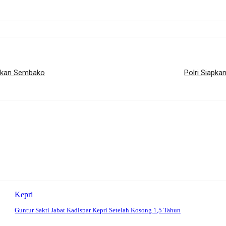
gikan Sembako
Polri Siapk
Kepri
Guntur Sakti Jabat Kadispar Kepri Setelah Kosong 1,5 Tahun