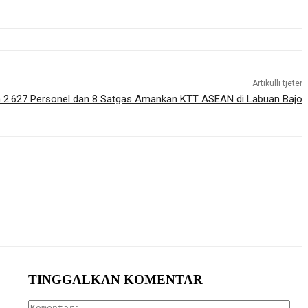
Artikulli tjetër
an 2.627 Personel dan 8 Satgas Amankan KTT ASEAN di Labuan Bajo
TINGGALKAN KOMENTAR
Kom