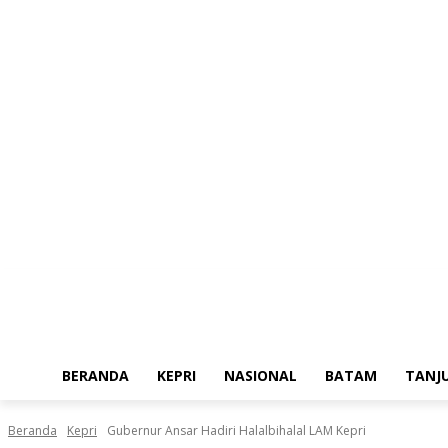
Sabtu, Agustus 8, 2026
BERANDA
KEPRI
NASIONAL
BATAM
TANJ
Beranda
Kepri
Gubernur Ansar Hadiri Halalbihalal LAM Kepri