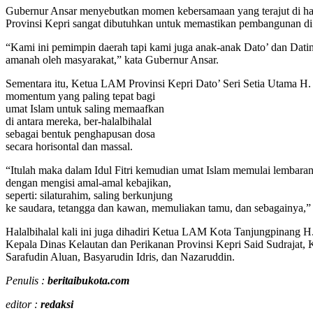
Gubernur Ansar menyebutkan momen kebersamaan yang terajut di hal
Provinsi Kepri sangat dibutuhkan untuk memastikan pembangunan di P
“Kami ini pemimpin daerah tapi kami juga anak-anak Dato’ dan Dati
amanah oleh masyarakat,” kata Gubernur Ansar.
Sementara itu, Ketua LAM Provinsi Kepri Dato’ Seri Setia Utama H
momentum yang paling tepat bagi
umat Islam untuk saling memaafkan
di antara mereka, ber-halalbihalal
sebagai bentuk penghapusan dosa
secara horisontal dan massal.
“Itulah maka dalam Idul Fitri kemudian umat Islam memulai lembara
dengan mengisi amal-amal kebajikan,
seperti: silaturahim, saling berkunjung
ke saudara, tetangga dan kawan, memuliakan tamu, dan sebagainya,”
Halalbihalal kali ini juga dihadiri Ketua LAM Kota Tanjungpinang
Kepala Dinas Kelautan dan Perikanan Provinsi Kepri Said Sudrajat,
Sarafudin Aluan, Basyarudin Idris, dan Nazaruddin.
Penulis :
beritaibukota.com
editor :
redaksi