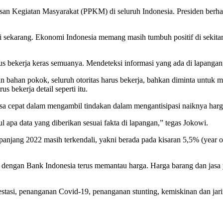
an Kegiatan Masyarakat (PPKM) di seluruh Indonesia. Presiden berha
i sekarang. Ekonomi Indonesia memang masih tumbuh positif di sekitar
arus bekerja keras semuanya. Mendeteksi informasi yang ada di lapangan
bahan pokok, seluruh otoritas harus bekerja, bahkan diminta untuk masu
 bekerja detail seperti itu.
bisa cepat dalam mengambil tindakan dalam mengantisipasi naiknya ha
l apa data yang diberikan sesuai fakta di lapangan,” tegas Jokowi.
panjang 2022 masih terkendali, yakni berada pada kisaran 5,5% (year on
 dengan Bank Indonesia terus memantau harga. Harga barang dan jasa y
estasi, penanganan Covid-19, penanganan stunting, kemiskinan dan jari