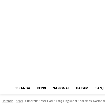
Kamis, Agustus 6, 2026
BERANDA
KEPRI
NASIONAL
BATAM
TANJ
Beranda
Kepri
Gubernur Ansar Hadiri Langsung Rapat Koordinasi Nasional