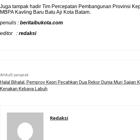
Juga tampak hadir Tim Percepatan Pembangunan Provinsi Kepr
MBPA Kavling Baru Batu Aji Kota Batam.
penulis :
beritaibukota.com
editor :
redaksi
Artikulli paraprak
Halal Bihalal, Pemprov Kepri Pecahkan Dua Rekor Dunia Muri Sajian
Kenakan Kebaya Labuh
Redaksi