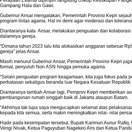
Perayaan Ekaristi dipimpin langsung Uskup Keuskupan Pangkal
Gampang Hala dan Gawi.
Gubernur Ansar mengatakan, Pemerintah Provinsi Kepri sejau
program lintas agama. Hal ini demi agar moderasi dan toleransi
Diantaranya kata Ansar, melakukan penguatan dan kolaborasi
dalamnya gereja.
“Dimana tahun 2023 lalu kita alokasikan anggaran sebesar Rp9
gereja” jelas Ansar.
Masih menurut Gubernur Ansar, Pemerintah Provinsi Kepri j
formal, penyuluh Non ASN hingga pemuka agama.
“Selain penguatan program keagamaan, kita juga fokus pada p
perbatasan sekaligus beranda luar Negara Kesatuan Republik
Diantaranya tambah Ansar lagi, Pemprov Kepri memberikan as
pembangunan rumah singgah baik di Jakarta ataupun Batam.
“Akhirnya tak lupa saya mengucapkan selamat atas pelaksana
kepada kita semua, serta makin meningkatkan nilai- nilai per
Hadir pada kesempatan tersebut, Bupati Karimun Aunur Rafi
Vengi Nivak, Ketua Paguyuban Nagekeo Aris dan Ketua Paniti