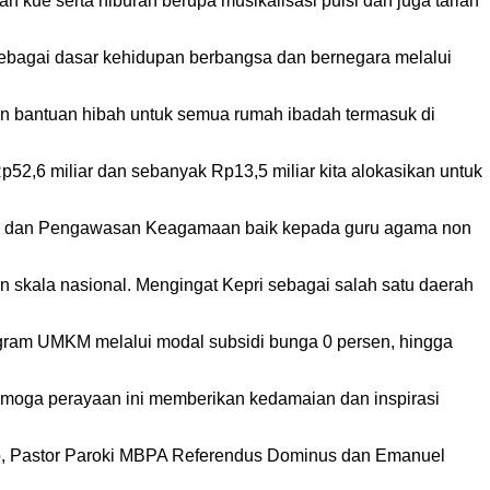
ue serta hiburan berupa musikalisasi puisi dan juga tarian
ebagai dasar kehidupan berbangsa dan bernegara melalui
n bantuan hibah untuk semua rumah ibadah termasuk di
52,6 miliar dan sebanyak Rp13,5 miliar kita alokasikan untuk
naan dan Pengawasan Keagamaan baik kepada guru agama non
 skala nasional. Mengingat Kepri sebagai salah satu daerah
ogram UMKM melalui modal subsidi bunga 0 persen, hingga
emoga perayaan ini memberikan kedamaian dan inspirasi
ko, Pastor Paroki MBPA Referendus Dominus dan Emanuel