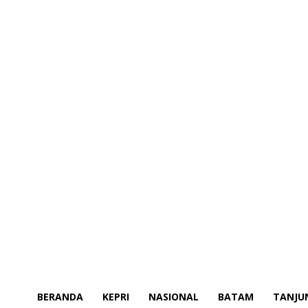
Minggu, Agustus 9, 2026
BERANDA
KEPRI
NASIONAL
BATAM
TANJU