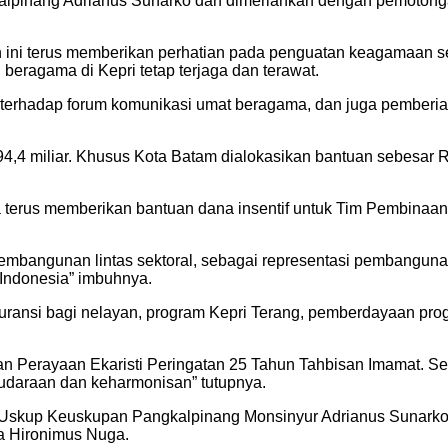
pinang Adrianus Sunarko dan dimeriahkan dengan pemotongan k
h ini terus memberikan perhatian pada penguatan keagamaan s
 beragama di Kepri tetap terjaga dan terawat.
 terhadap forum komunikasi umat beragama, dan juga pemberia
4,4 miliar. Khusus Kota Batam dialokasikan bantuan sebesar Rp
uga terus memberikan bantuan dana insentif untuk Tim Pembi
embangunan lintas sektoral, sebagai representasi pembangunan
 Indonesia” imbuhnya.
uransi bagi nelayan, program Kepri Terang, pemberdayaan pr
an Perayaan Ekaristi Peringatan 25 Tahun Tahbisan Imamat. S
saudaraan dan keharmonisan” tutupnya.
q, Uskup Keuskupan Pangkalpinang Monsinyur Adrianus Sunar
a Hironimus Nuga.