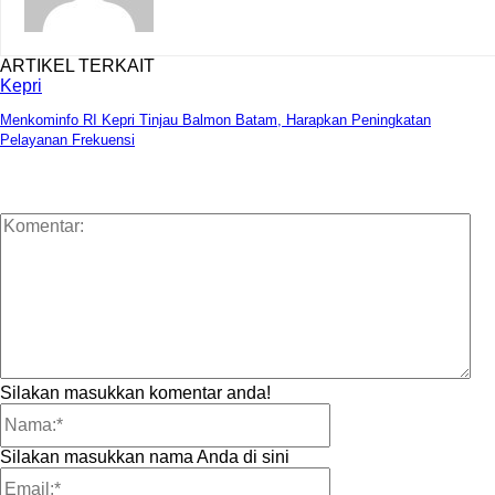
ARTIKEL TERKAIT
Kepri
Menkominfo RI Kepri Tinjau Balmon Batam, Harapkan Peningkatan
Pelayanan Frekuensi
Ko
Silakan masukkan komentar anda!
Nama:*
Silakan masukkan nama Anda di sini
Email:*