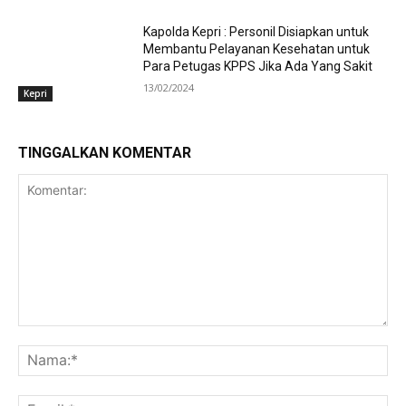
Kapolda Kepri : Personil Disiapkan untuk
Membantu Pelayanan Kesehatan untuk
Para Petugas KPPS Jika Ada Yang Sakit
13/02/2024
Kepri
TINGGALKAN KOMENTAR
Komentar:
Na
Ema