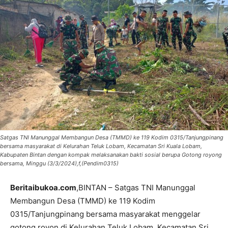
Satgas TNI Manunggal Membangun Desa (TMMD) ke 119 Kodim 0315/Tanjungpinang
bersama masyarakat di Kelurahan Teluk Lobam, Kecamatan Sri Kuala Lobam,
Kabupaten Bintan dengan kompak melaksanakan bakti sosial berupa Gotong royong
bersama, Minggu (3/3/2024),f,(Pendim0315)
Beritaibukoa.com
,BINTAN – Satgas TNI Manunggal
Membangun Desa (TMMD) ke 119 Kodim
0315/Tanjungpinang bersama masyarakat menggelar
gotong royon di Kelurahan Teluk Lobam, Kecamatan Sri