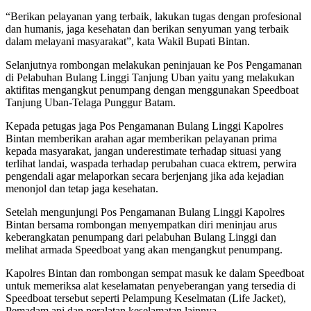
“Berikan pelayanan yang terbaik, lakukan tugas dengan profesional
dan humanis, ⁠jaga kesehatan dan ⁠berikan senyuman yang terbaik
dalam melayani masyarakat”, kata Wakil Bupati Bintan.
Selanjutnya rombongan melakukan peninjauan ke Pos Pengamanan
di Pelabuhan Bulang Linggi Tanjung Uban yaitu yang melakukan
aktifitas mengangkut penumpang dengan menggunakan Speedboat
Tanjung Uban-Telaga Punggur Batam.
Kepada petugas jaga Pos Pengamanan Bulang Linggi Kapolres
Bintan memberikan arahan agar memberikan pelayanan prima
kepada masyarakat, jangan underestimate terhadap situasi yang
terlihat landai, waspada terhadap perubahan cuaca ektrem, perwira
pengendali agar melaporkan secara berjenjang jika ada kejadian
menonjol dan tetap jaga kesehatan.
Setelah mengunjungi Pos Pengamanan Bulang Linggi Kapolres
Bintan bersama rombongan menyempatkan diri meninjau arus
keberangkatan penumpang dari pelabuhan Bulang Linggi dan
melihat armada Speedboat yang akan mengangkut penumpang.
Kapolres Bintan dan rombongan sempat masuk ke dalam Speedboat
untuk memeriksa alat keselamatan penyeberangan yang tersedia di
Speedboat tersebut seperti Pelampung Keselmatan (Life Jacket),
Pemadam api dan peralatan keselamatan lainnya.