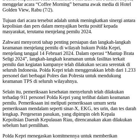
menggelar acara “Coffee Morning” bersama awak media di Hotel
Golden View, Rabu (7/2).
Tujuan dari acara tersebut adalah untuk meningkatkan sinergi antara
kepolisian dan pers dalam menyajikan berita positif kepada
masyarakat, terutama menjelang pemilu 2024.
Zahwani menyoroti tahap penting persiapan dan langkah-langkah
keamanan menjelang pemilu di wilayah hukum Polda Kepri,
menjelang tanggal 14 Februari 2024. Dalam operasi “Mantap Brata
Seligi 2024”, langkah-langkah keamanan untuk fasilitas terkait
pemilu dan kegiatan kampanye telah dilakukan secara serentak di
seluruh Indonesia. Polda Kepri telah menggerakkan lebih dari 1.233
personel dari berbagai Polres dan Polresta untuk mendukung
keamanan TPS di seluruh wilayahnya.
Selain itu, pemeriksaan kesehatan menyeluruh telah dilakukan
terhadap 911 personel Polda Kepri yang terlibat dalam keamanan
pemilu. Pemeriksaan ini meliputi pemeriksaan umum serta
pemeriksaan mendalam seperti sinar-X, EKG, tes urin, dan tes darah
lengkap. Pergeseran pasukan, yang dipimpin oleh Kepala
Kepolisian Daerah Kepulauan Riau, direncanakan akan dilakukan
sebelum hari pemilihan.
Polda Kepri menegaskan komitmennya untuk memberikan