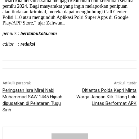
“Mari kita bersama-sama menjaga keamanan dan ketertiban selama
pemilu 2024. Bagi masyarakat yang ingin melaporkan penipuan
atau tindakan kriminal, mereka dapat menghubungi Call Center
Polisi 110 atau mengunduh Aplikasi Polri Super Apps di Google
Play/APP Store,” ujar Zahwani.
penulis :
beritaibukota.com
editor :
redaksi
Artikulli paraprak
Artikulli tjetër
Peringatan Isra Miraj Nabi
Ditlantas Polda Kepri Minta
Muhammad SAW 1445 Hijriah
Warga Jangan Klik Tilang Lalu
dipusatkan di Pelataran Tugu
Lintas Berformat APK
Sirih