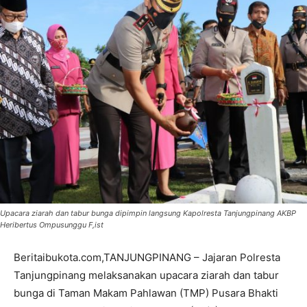
Upacara ziarah dan tabur bunga dipimpin langsung Kapolresta Tanjungpinang AKBP
Heribertus Ompusunggu F,ist
Beritaibukota.com,TANJUNGPINANG – Jajaran Polresta
Tanjungpinang melaksanakan upacara ziarah dan tabur
bunga di Taman Makam Pahlawan (TMP) Pusara Bhakti