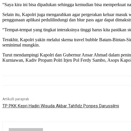
“Saya kira ini bisa dipadukan sehingga kemudian bisa memperkuat nam
Selain itu, Kapolri juga mengarahkan agar pergerakan keluar masuk 
penggunaan aplikasi pedulilindungi dan blue pass agar dapat dimaksi
“Tempat-tempat yang tingkat interaksinya tinggi harus kita pastikan s
Terakhir, Kapolri yakin melalui skema travel bubble Batam-Bintan-
seminimal mungkin.
Turut mendampingi Kapolri dan Gubernur Ansar Ahmad dalam peninj
Kurniawan, Kadiv Propam Polri Irjen Pol Ferdy Sambo, Asops Kapolri
Artikulli paraprak
TP PKK Kepri Hadiri Wisuda Akbar Tahfidz Ponpes Darussilmi