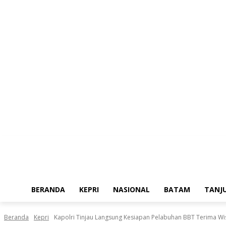
Jumat, Agustus 7, 2026
BERANDA
KEPRI
NASIONAL
BATAM
TANJ
Beranda
Kepri
Kapolri Tinjau Langsung Kesiapan Pelabuhan BBT Terima 