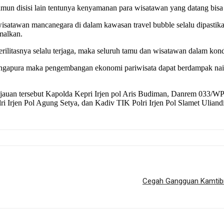
un disisi lain tentunya kenyamanan para wisatawan yang datang bisa te
wisatawan mancanegara di dalam kawasan travel bubble selalu dipasti
malkan.
terilitasnya selalu terjaga, maka seluruh tamu dan wisatawan dalam kond
Singapura maka pengembangan ekonomi pariwisata dapat berdampak nai
auan tersebut Kapolda Kepri Irjen pol Aris Budiman, Danrem 033/WP
 Irjen Pol Agung Setya, dan Kadiv TIK Polri Irjen Pol Slamet Uliandi
Cegah Gangguan Kamtibm