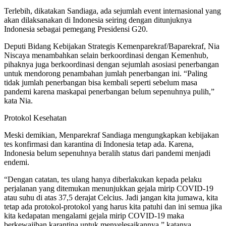
Terlebih, dikatakan Sandiaga, ada sejumlah event internasional yang
akan dilaksanakan di Indonesia seiring dengan ditunjuknya
Indonesia sebagai pemegang Presidensi G20.
Deputi Bidang Kebijakan Strategis Kemenparekraf/Baparekraf, Nia
Niscaya menambahkan selain berkoordinasi dengan Kemenhub,
pihaknya juga berkoordinasi dengan sejumlah asosiasi penerbangan
untuk mendorong penambahan jumlah penerbangan ini. “Paling
tidak jumlah penerbangan bisa kembali seperti sebelum masa
pandemi karena maskapai penerbangan belum sepenuhnya pulih,”
kata Nia.
Protokol Kesehatan
Meski demikian, Menparekraf Sandiaga mengungkapkan kebijakan
tes konfirmasi dan karantina di Indonesia tetap ada. Karena,
Indonesia belum sepenuhnya beralih status dari pandemi menjadi
endemi.
“Dengan catatan, tes ulang hanya diberlakukan kepada pelaku
perjalanan yang ditemukan menunjukkan gejala mirip COVID-19
atau suhu di atas 37,5 derajat Celcius. Jadi jangan kita jumawa, kita
tetap ada protokol-protokol yang harus kita patuhi dan ini semua jika
kita kedapatan mengalami gejala mirip COVID-19 maka
berkewajiban karantina untuk menyelesaikannya,” katanya.