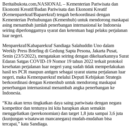
Beritaibukota.com,NASIONAL – Kementerian Pariwisata dan
Ekonomi Kreatif/Badan Pariwisata dan Ekonomi Kreatif
(Kemenparekraf/Baparekraf) tengah berkoordinasi dengan
Kementerian Perhubungan (Kemenhub) untuk mendorong maskapai
asing menambah jumlah penerbangan internasional ke Indonesia
seiring diperlonggarnya syarat dan ketentuan bagi pelaku perjalanan
luar negeri.
Menparekraf/Kabaparekraf Sandiaga Salahuddin Uno dalam
Weekly Press Briefing di Gedung Sapta Pesona, Jakarta Pusat,
Senin (23/5/2022), mengatakan seiring dengan dikeluarkannya Surat
Edaran Satgas COVID-19 Nomor 19 tahun 2022 terkait protokol
kesehatan perjalanan luar negeri yang sudah tidak memperlakukan
hasil tes PCR maupun antigen sebagai syarat utama perjalanan luar
negeri, maka Kemenparekraf melalui Deputi Kebijakan Strategis
berkoordinasi dengan Kemenhub untuk mendorong maskapai
penerbangan internasional menambah angka penerbangan ke
Indonesia.
“Kita akan terus tingkatkan daya saing pariwisata dengan negara
kompetitor dan tentunya ini kita harapkan akan semakin
menggeliatkan (perekonomian) dan target 1,8 juta sampai 3,6 juta
(kunjungan wisatawan mancanegara) mudah-mudahan bisa
tercapai,” kata Sandiaga.