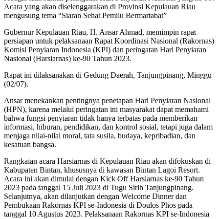
Acara yang akan diselenggarakan di Provinsi Kepulauan Riau
mengusung tema “Siaran Sehat Pemilu Bermartabat”
Gubernur Kepulauan Riau, H. Ansar Ahmad, memimpin rapat
persiapan untuk pelaksanaan Rapat Koordinasi Nasional (Rakornas)
Komisi Penyiaran Indonesia (KPI) dan peringatan Hari Penyiaran
Nasional (Harsiarnas) ke-90 Tahun 2023.
Rapat ini dilaksanakan di Gedung Daerah, Tanjungpinang, Minggu
(02/07).
Ansar menekankan pentingnya penetapan Hari Penyiaran Nasional
(HPN), karena melalui peringatan ini masyarakat dapat memahami
bahwa fungsi penyiaran tidak hanya terbatas pada memberikan
informasi, hiburan, pendidikan, dan kontrol sosial, tetapi juga dalam
menjaga nilai-nilai moral, tata susila, budaya, kepribadian, dan
kesatuan bangsa.
Rangkaian acara Harsiarnas di Kepulauan Riau akan difokuskan di
Kabupaten Bintan, khususnya di kawasan Bintan Lagoi Resort.
Acara ini akan dimulai dengan Kick Off Harsiarnas ke-90 Tahun
2023 pada tanggal 15 Juli 2023 di Tugu Sirih Tanjungpinang.
Selanjutnya, akan dilanjutkan dengan Welcome Dinner dan
Pembukaan Rakornas KPI se-Indonesia di Doulos Phos pada
tanggal 10 Agustus 2023. Pelaksanaan Rakornas KPI se-Indonesia