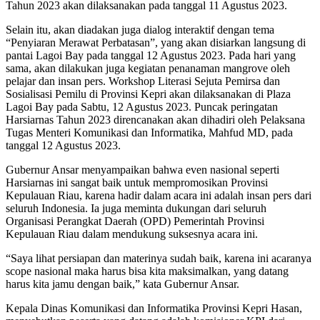
Tahun 2023 akan dilaksanakan pada tanggal 11 Agustus 2023.
Selain itu, akan diadakan juga dialog interaktif dengan tema
“Penyiaran Merawat Perbatasan”, yang akan disiarkan langsung di
pantai Lagoi Bay pada tanggal 12 Agustus 2023. Pada hari yang
sama, akan dilakukan juga kegiatan penanaman mangrove oleh
pelajar dan insan pers. Workshop Literasi Sejuta Pemirsa dan
Sosialisasi Pemilu di Provinsi Kepri akan dilaksanakan di Plaza
Lagoi Bay pada Sabtu, 12 Agustus 2023. Puncak peringatan
Harsiarnas Tahun 2023 direncanakan akan dihadiri oleh Pelaksana
Tugas Menteri Komunikasi dan Informatika, Mahfud MD, pada
tanggal 12 Agustus 2023.
Gubernur Ansar menyampaikan bahwa even nasional seperti
Harsiarnas ini sangat baik untuk mempromosikan Provinsi
Kepulauan Riau, karena hadir dalam acara ini adalah insan pers dari
seluruh Indonesia. Ia juga meminta dukungan dari seluruh
Organisasi Perangkat Daerah (OPD) Pemerintah Provinsi
Kepulauan Riau dalam mendukung suksesnya acara ini.
“Saya lihat persiapan dan materinya sudah baik, karena ini acaranya
scope nasional maka harus bisa kita maksimalkan, yang datang
harus kita jamu dengan baik,” kata Gubernur Ansar.
Kepala Dinas Komunikasi dan Informatika Provinsi Kepri Hasan,