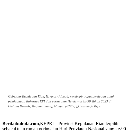
Gubernur Kepulauan Riau, H. Ansar Ahmad, memimpin rapat persiapan untuk
pelaksanaan Rakornas KPI dan peringatan Harsiarnas ke-90 Tahun 2023 di
Gedung Daerah, Tanjungpinang, Minggu (02/07) f,Diskominfo Kepri
Beritaibukota.com
,KEPRI – Provinsi Kepulauan Riau terpilih
sebagai tuan rumah peringatan Hari Penyiaran Nasional yang ke-90.