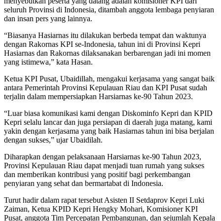
menyebutkan peserta yang datang adalah komisioner KPI dari
seluruh Provinsi di Indonesia, ditambah anggota lembaga penyiaran
dan insan pers yang lainnya.
“Biasanya Hasiarnas itu dilakukan berbeda tempat dan waktunya
dengan Rakornas KPI se-Indonesia, tahun ini di Provinsi Kepri
Hasiarnas dan Rakornas dilaksanakan berbarengan jadi ini momen
yang istimewa,” kata Hasan.
Ketua KPI Pusat, Ubaidillah, mengakui kerjasama yang sangat baik
antara Pemerintah Provinsi Kepulauan Riau dan KPI Pusat sudah
terjalin dalam mempersiapkan Harsiarnas ke-90 Tahun 2023.
“Luar biasa komunikasi kami dengan Diskominfo Kepri dan KPID
Kepri selalu lancar dan juga persiapan di daerah juga matang, kami
yakin dengan kerjasama yang baik Hasiarnas tahun ini bisa berjalan
dengan sukses,” ujar Ubaidilah.
Diharapkan dengan pelaksanaan Harsiarnas ke-90 Tahun 2023,
Provinsi Kepulauan Riau dapat menjadi tuan rumah yang sukses
dan memberikan kontribusi yang positif bagi perkembangan
penyiaran yang sehat dan bermartabat di Indonesia.
Turut hadir dalam rapat tersebut Asisten II Setdaprov Kepri Luki
Zaiman, Ketua KPID Kepri Hengky Mohari, Komisioner KPI
Pusat, anggota Tim Percepatan Pembangunan, dan sejumlah Kepala