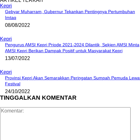
ARTIKEL TERKAIT
Kepri
Gebyar Muharram, Gubernur Tekankan Pentingnya Pertumbuhan
Imtaq
08/08/2022
Kepri
Pengurus AMSI Kepri Priode 2021-2024 Dilantik, Sekjen AMSI Minta
AMSI Kepri Berikan Dampak Positif untuk Masyarakat Kepri
13/07/2022
Kepri
Provinsi Kepri Akan Semarakkan Peringatan Sumpah Pemuda Lewa
Festival
24/10/2022
TINGGALKAN KOMENTAR
Kom