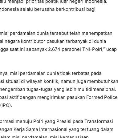
u menjadi prioritas politik luar negeri Indonesia.
donesia selalu berusaha berkontribusi bagi
m misi perdamaian dunia tersebut telah menempatkan
i negara kontributor pasukan terbanyak di dunia
gga saat ini sebanyak 2.674 personel TNI-Polri,” ucap
ya, misi perdamaian dunia tidak terbatas pada
asi situasi di wilayah konflik, namun juga membutuhkan
mengemban tugas-tugas yang lebih multidimensional.
pasi aktif dengan mengirimkan pasukan Formed Police
(IPO).
ormasi menuju Polri yang Presisi pada Transformasi
ngan Kerja Sama Internasional yang tertuang dalam
 dalam misi perdamaian, misi kemanusiaan