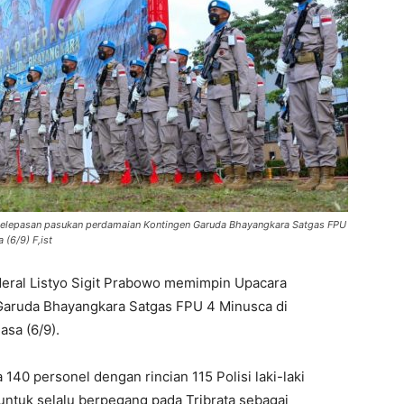
 pelepasan pasukan perdamaian Kontingen Garuda Bhayangkara Satgas FPU
 (6/9) F,ist
deral Listyo Sigit Prabowo memimpin Upacara
Garuda Bhayangkara Satgas FPU 4 Minusca di
asa (6/9).
40 personel dengan rincian 115 Polisi laki-laki
 untuk selalu berpegang pada Tribrata sebagai