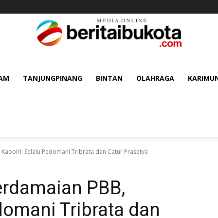
AM
TANJUNGPINANG
BINTAN
OLAHRAGA
KARIMU
apolri: Selalu Pedomani Tribrata dan Catur Prasetya
erdamaian PBB,
edomani Tribrata dan