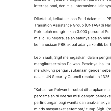
internasional, dan misi internasional lainnya,”
Diketahui, keikutsertaan Polri dalam misi P
Transition Assistance Group (UNTAG) di Nam
Polri telah mengirimkan 3.003 personel Polr
misi di 16 negara, salah satunya adalah mi
kemanusiaan PBB akibat adanya konflik ber
Lebih jauh, Sigit menegaskan, dalam pengir
mengikutsertakan Polwan. Pasalnya, hal i
mendukung pengarusutamaan gender sebag
dalam UN Security Council resolution 1325.
“Kehadiran Polwan tersebut diharapkan ma
perdamaian di daerah misi dengan pendek
perlindungan bagi wanita dan anak-anak ya
minds masyarakat setempat,” tutup Sigit. (r