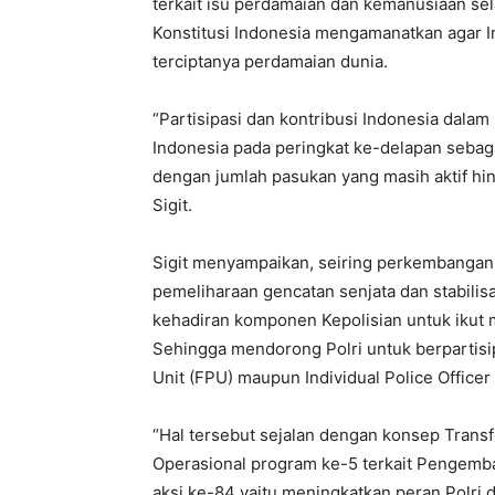
terkait isu perdamaian dan kemanusiaan selal
Konstitusi Indonesia mengamanatkan agar In
terciptanya perdamaian dunia.
“Partisipasi dan kontribusi Indonesia dala
Indonesia pada peringkat ke-delapan sebaga
dengan jumlah pasukan yang masih aktif hin
Sigit.
Sigit menyampaikan, seiring perkembangann
pemeliharaan gencatan senjata dan stabilis
kehadiran komponen Kepolisian untuk ikut 
Sehingga mendorong Polri untuk berpartisi
Unit (FPU) maupun Individual Police Officer 
“Hal tersebut sejalan dengan konsep Transf
Operasional program ke-5 terkait Pengemba
aksi ke-84 yaitu meningkatkan peran Polri