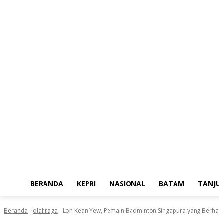
Kamis, Agustus 6, 2026
BERANDA
KEPRI
NASIONAL
BATAM
TANJ
Beranda
olahraga
Loh Kean Yew, Pemain Badminton Singapura yang Berhasi