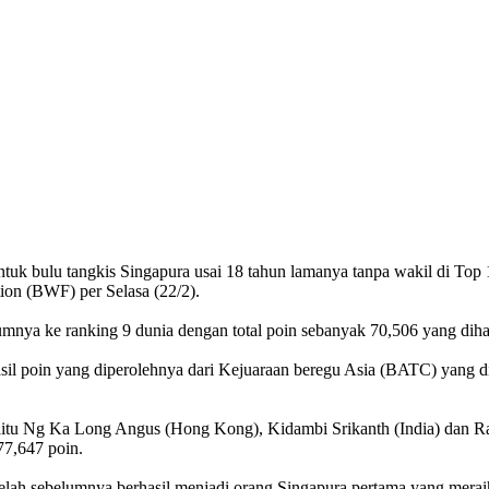
bulu tangkis Singapura usai 18 tahun lamanya tanpa wakil di Top 1
ion (BWF) per Selasa (22/2).
elumnya ke ranking 9 dunia dengan total poin sebanyak 70,506 yang diha
sil poin yang diperolehnya dari Kejuaraan beregu Asia (BATC) yang di
 yaitu Ng Ka Long Angus (Hong Kong), Kidambi Srikanth (India) dan 
77,647 poin.
h sebelumnya berhasil menjadi orang Singapura pertama yang meraih 