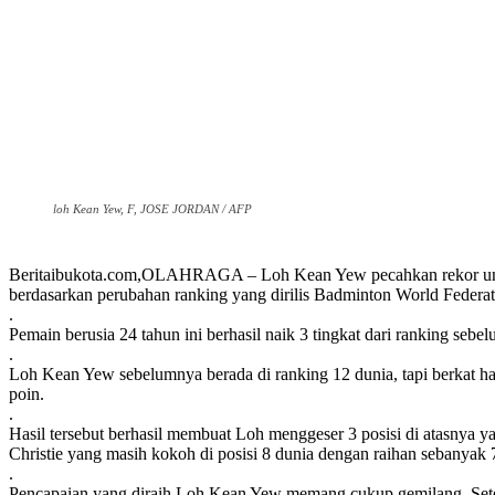
loh Kean Yew, F, JOSE JORDAN / AFP
Beritaibukota.com,OLAHRAGA – Loh Kean Yew pecahkan rekor untuk 
berdasarkan perubahan ranking yang dirilis Badminton World Federat
.
Pemain berusia 24 tahun ini berhasil naik 3 tingkat dari ranking seb
.
Loh Kean Yew sebelumnya berada di ranking 12 dunia, tapi berkat ha
poin.
.
Hasil tersebut berhasil membuat Loh menggeser 3 posisi di atasnya
Christie yang masih kokoh di posisi 8 dunia dengan raihan sebanyak 
.
Pencapaian yang diraih Loh Kean Yew memang cukup gemilang. Setela