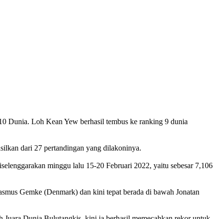
0 Dunia. Loh Kean Yew berhasil tembus ke ranking 9 dunia
silkan dari 27 pertandingan yang dilakoninya.
selenggarakan minggu lalu 15-20 Februari 2022, yaitu sebesar 7,106
Rasmus Gemke (Denmark) dan kini tepat berada di bawah Jonatan
Juara Dunia Bulutangkis, kini ia berhasil memecahkan rekor untuk