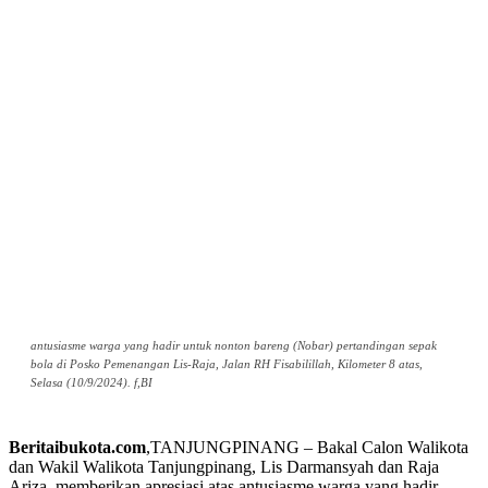
antusiasme warga yang hadir untuk nonton bareng (Nobar) pertandingan sepak
bola di Posko Pemenangan Lis-Raja, Jalan RH Fisabilillah, Kilometer 8 atas,
Selasa (10/9/2024). f,BI
Beritaibukota.com
,TANJUNGPINANG – Bakal Calon Walikota
dan Wakil Walikota Tanjungpinang, Lis Darmansyah dan Raja
Ariza, memberikan apresiasi atas antusiasme warga yang hadir