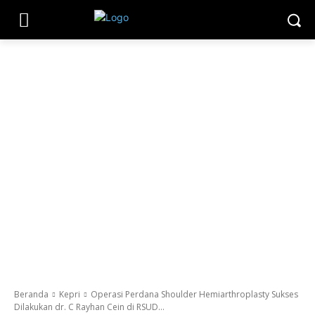
Beranda
Kepri
Operasi Perdana Shoulder Hemiarthroplasty Sukses
Dilakukan dr. C Rayhan Cein di RSUD...