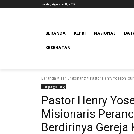
Sabtu, Agustus 8, 2026
BERANDA
KEPRI
NASIONAL
BAT
KESEHATAN
Beranda
Tanjungpinang
Pastor Henry Yoseph Jourd
Tanjungpinang
Pastor Henry Yose
Misionaris Peran
Berdirinya Gereja 