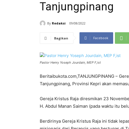
Tanjungpinang
By
Redaksi
09/08/2022
Facebook
Bagikan
Pastor Henry Yoseph Jourdain, MEP F,ist
Beritaibukota.com,TANJUNGPINANG – Gereja 
Tanjungpinang, Provinsi Kepri akan memas
Gereja Kristus Raja diresmikan 23 November
H. Abdul Manan Saiman (pada waktu itu belum
Berdirinya Gereja Kristus Raja ini tidak lep
misionaris dari Perancis yang bertugas di 