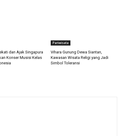
Pariwisata
ekati dan Ajak Singapura
Vihara Gunung Dewa Siantan,
kan Konser Musisi Kelas
Kawasan Wisata Religi yang Jadi
onesia
Simbol Toleransi