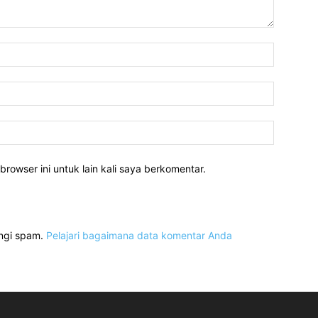
Nama:*
Email:*
Website:
rowser ini untuk lain kali saya berkomentar.
angi spam.
Pelajari bagaimana data komentar Anda