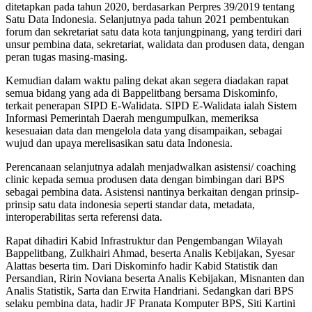
ditetapkan pada tahun 2020, berdasarkan Perpres 39/2019 tentang
Satu Data Indonesia. Selanjutnya pada tahun 2021 pembentukan
forum dan sekretariat satu data kota tanjungpinang, yang terdiri dari
unsur pembina data, sekretariat, walidata dan produsen data, dengan
peran tugas masing-masing.
Kemudian dalam waktu paling dekat akan segera diadakan rapat
semua bidang yang ada di Bappelitbang bersama Diskominfo,
terkait penerapan SIPD E-Walidata. SIPD E-Walidata ialah Sistem
Informasi Pemerintah Daerah mengumpulkan, memeriksa
kesesuaian data dan mengelola data yang disampaikan, sebagai
wujud dan upaya merelisasikan satu data Indonesia.
Perencanaan selanjutnya adalah menjadwalkan asistensi/ coaching
clinic kepada semua produsen data dengan bimbingan dari BPS
sebagai pembina data. Asistensi nantinya berkaitan dengan prinsip-
prinsip satu data indonesia seperti standar data, metadata,
interoperabilitas serta referensi data.
Rapat dihadiri Kabid Infrastruktur dan Pengembangan Wilayah
Bappelitbang, Zulkhairi Ahmad, beserta Analis Kebijakan, Syesar
Alattas beserta tim. Dari Diskominfo hadir Kabid Statistik dan
Persandian, Ririn Noviana beserta Analis Kebijakan, Misnanten dan
Analis Statistik, Sarta dan Erwita Handriani. Sedangkan dari BPS
selaku pembina data, hadir JF Pranata Komputer BPS, Siti Kartini