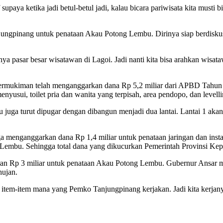
paya ketika jadi betul-betul jadi, kalau bicara pariwisata kita musti 
ungpinang untuk penataan Akau Potong Lembu. Dirinya siap berdisku
punya pasar besar wisatawan di Lagoi. Jadi nanti kita bisa arahkan wisa
ermukiman telah menganggarkan dana Rp 5,2 miliar dari APBD Tahun 
usui, toilet pria dan wanita yang terpisah, area pendopo, dan levellin
a turut dipugar dengan dibangun menjadi dua lantai. Lantai 1 akan d
 menganggarkan dana Rp 1,4 miliar untuk penataan jaringan dan instala
mbu. Sehingga total dana yang dikucurkan Pemerintah Provinsi Kepri 
an Rp 3 miliar untuk penataan Akau Potong Lembu. Gubernur Ansar m
hujan.
tem-item mana yang Pemko Tanjungpinang kerjakan. Jadi kita kerjany