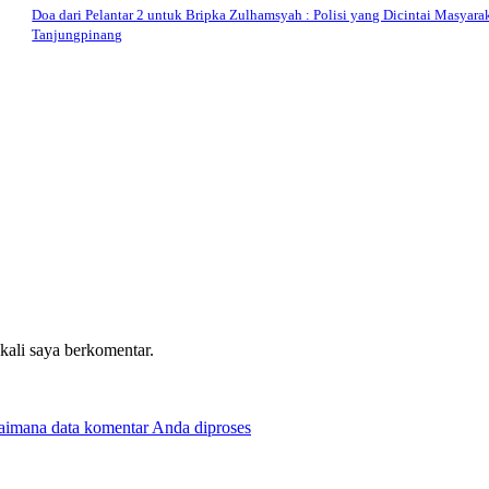
Doa dari Pelantar 2 untuk Bripka Zulhamsyah : Polisi yang Dicintai Masyara
Tanjungpinang
 kali saya berkomentar.
gaimana data komentar Anda diproses