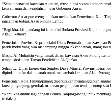
“Semua penataan kawasan Akau ini, musti ditata secara komperhensif su
kenyamanan dan keindahan,” ujar Gubernur Ansar.
Gubernur Ansar pun mengaku akan melibatkan Pemerintah Kota Tanj
rancangan terbaik Akau Potong Lembu.
“Bagi kita, kita pandang ini karena ini ibukota Provinsi Kepri, kita 
Akau,” katanya.
Pemerintah Provinsi Kepri melalui Dinas Perumahan dan Kawasan P
parkir mobil yang bisa menampung hingga 25 kendaraan, ruang ibu meny
Masjid Al-Muhajirin yang masuk dalam kawasan Akau Potong Lembu jug
tempat sholat dan Taman Pendidikan Al-Qur’an.
Selain itu, Dinas Energi dan Sumber Daya Mineral Provinsi Kepri juga
dipindahkan ke dalam tanah untuk menambah kerapian Akau Potong Le
Pemerintah Kota Tanjungpinang diperkirakan menganggarkan anggar
kursi pengunjung, gerobak makanan penjual, dan tenda penutup saat 
“Nanti kita duduk lagi dengan Pemko Tanjungpinang untuk membagi i
(redaksi)