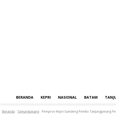
Sabtu, Agustus 8, 2026
BERANDA
KEPRI
NASIONAL
BATAM
TANJ
Beranda
Tanjungpinang
Pemprov Kepri Gandeng Pemko Tanjungpinang Pe