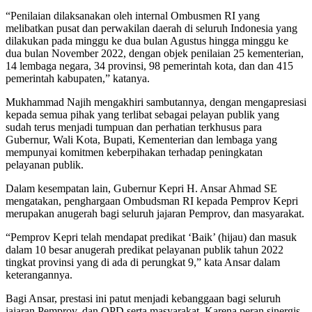
“Penilaian dilaksanakan oleh internal Ombusmen RI yang
melibatkan pusat dan perwakilan daerah di seluruh Indonesia yang
dilakukan pada minggu ke dua bulan Agustus hingga minggu ke
dua bulan November 2022, dengan objek penilaian 25 kementerian,
14 lembaga negara, 34 provinsi, 98 pemerintah kota, dan dan 415
pemerintah kabupaten,” katanya.
Mukhammad Najih mengakhiri sambutannya, dengan mengapresiasi
kepada semua pihak yang terlibat sebagai pelayan publik yang
sudah terus menjadi tumpuan dan perhatian terkhusus para
Gubernur, Wali Kota, Bupati, Kementerian dan lembaga yang
mempunyai komitmen keberpihakan terhadap peningkatan
pelayanan publik.
Dalam kesempatan lain, Gubernur Kepri H. Ansar Ahmad SE
mengatakan, penghargaan Ombudsman RI kepada Pemprov Kepri
merupakan anugerah bagi seluruh jajaran Pemprov, dan masyarakat.
“Pemprov Kepri telah mendapat predikat ‘Baik’ (hijau) dan masuk
dalam 10 besar anugerah predikat pelayanan publik tahun 2022
tingkat provinsi yang di ada di perungkat 9,” kata Ansar dalam
keterangannya.
Bagi Ansar, prestasi ini patut menjadi kebanggaan bagi seluruh
jajaran Pemprov, dan OPD serta masyarakat. Karena peran sinergis