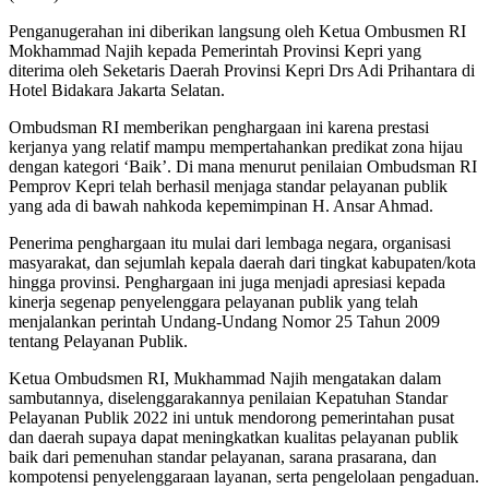
Penganugerahan ini diberikan langsung oleh Ketua Ombusmen RI
Mokhammad Najih kepada Pemerintah Provinsi Kepri yang
diterima oleh Seketaris Daerah Provinsi Kepri Drs Adi Prihantara di
Hotel Bidakara Jakarta Selatan.
Ombudsman RI memberikan penghargaan ini karena prestasi
kerjanya yang relatif mampu mempertahankan predikat zona hijau
dengan kategori ‘Baik’. Di mana menurut penilaian Ombudsman RI
Pemprov Kepri telah berhasil menjaga standar pelayanan publik
yang ada di bawah nahkoda kepemimpinan H. Ansar Ahmad.
Penerima penghargaan itu mulai dari lembaga negara, organisasi
masyarakat, dan sejumlah kepala daerah dari tingkat kabupaten/kota
hingga provinsi. Penghargaan ini juga menjadi apresiasi kepada
kinerja segenap penyelenggara pelayanan publik yang telah
menjalankan perintah Undang-Undang Nomor 25 Tahun 2009
tentang Pelayanan Publik.
Ketua Ombudsmen RI, Mukhammad Najih mengatakan dalam
sambutannya, diselenggarakannya penilaian Kepatuhan Standar
Pelayanan Publik 2022 ini untuk mendorong pemerintahan pusat
dan daerah supaya dapat meningkatkan kualitas pelayanan publik
baik dari pemenuhan standar pelayanan, sarana prasarana, dan
kompotensi penyelenggaraan layanan, serta pengelolaan pengaduan.