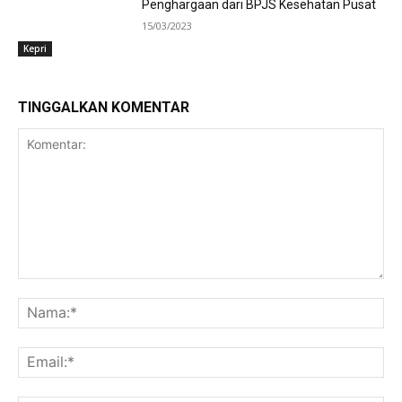
Penghargaan dari BPJS Kesehatan Pusat
15/03/2023
Kepri
TINGGALKAN KOMENTAR
Komentar:
Na
Ema