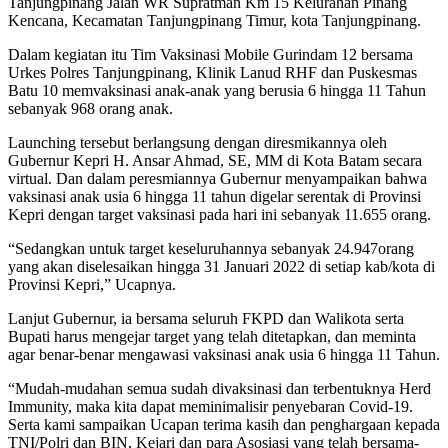
Tanjungpinang Jalan WR Supratman Km 15 Kelurahan Pinang
Kencana, Kecamatan Tanjungpinang Timur, kota Tanjungpinang.
Dalam kegiatan itu Tim Vaksinasi Mobile Gurindam 12 bersama
Urkes Polres Tanjungpinang, Klinik Lanud RHF dan Puskesmas
Batu 10 memvaksinasi anak-anak yang berusia 6 hingga 11 Tahun
sebanyak 968 orang anak.
Launching tersebut berlangsung dengan diresmikannya oleh
Gubernur Kepri H. Ansar Ahmad, SE, MM di Kota Batam secara
virtual. Dan dalam peresmiannya Gubernur menyampaikan bahwa
vaksinasi anak usia 6 hingga 11 tahun digelar serentak di Provinsi
Kepri dengan target vaksinasi pada hari ini sebanyak 11.655 orang.
“Sedangkan untuk target keseluruhannya sebanyak 24.947orang
yang akan diselesaikan hingga 31 Januari 2022 di setiap kab/kota di
Provinsi Kepri,” Ucapnya.
Lanjut Gubernur, ia bersama seluruh FKPD dan Walikota serta
Bupati harus mengejar target yang telah ditetapkan, dan meminta
agar benar-benar mengawasi vaksinasi anak usia 6 hingga 11 Tahun.
“Mudah-mudahan semua sudah divaksinasi dan terbentuknya Herd
Immunity, maka kita dapat meminimalisir penyebaran Covid-19.
Serta kami sampaikan Ucapan terima kasih dan penghargaan kepada
TNI/Polri dan BIN, Kejari dan para Asosiasi yang telah bersama-