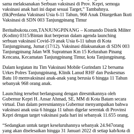
sama melaksanakan Serbuan vaksinasi di Prov. Kepri, semoga
vaksinasi anak hari ini dapat sesuai Target,” Tambahnya.
(fik)Perdana Vaksinasi Usia 6-11 Tahun, 968 Anak Ditargetkan Ikuti
Vaksinasi di SDN 003 Tanjungpinang Timur
Beritaibukota.com,TANJUNGPINANG – Komando Distrik Militer
(Kodim) 0315/Bintan ikut berperan dalam agenda launching
serbuan vaksinasi Covid-19 anak Usia 6-11 tahun di Kota
Tanjungpinang, Jumat (17/12). Vaksinasi dilaksanakan di SDN 003
Tanjungpinang Jalan WR Supratman Km 15 Kelurahan Pinang
Kencana, Kecamatan Tanjungpinang Timur, kota Tanjungpinang.
Dalam kegiatan itu Tim Vaksinasi Mobile Gurindam 12 bersama
Urkes Polres Tanjungpinang, Klinik Lanud RHF dan Puskesmas
Batu 10 memvaksinasi anak-anak yang berusia 6 hingga 11 Tahun
sebanyak 968 orang anak.
Launching tersebut berlangsung dengan diresmikannya oleh
Gubernur Kepri H. Ansar Ahmad, SE, MM di Kota Batam secara
virtual. Dan dalam peresmiannya Gubernur menyampaikan bahwa
vaksinasi anak usia 6 hingga 11 tahun digelar serentak di Provinsi
Kepri dengan target vaksinasi pada hari ini sebanyak 11.655 orang.
“Sedangkan untuk target keseluruhannya sebanyak 24.947orang
yang akan diselesaikan hingga 31 Januari 2022 di setiap kab/kota di