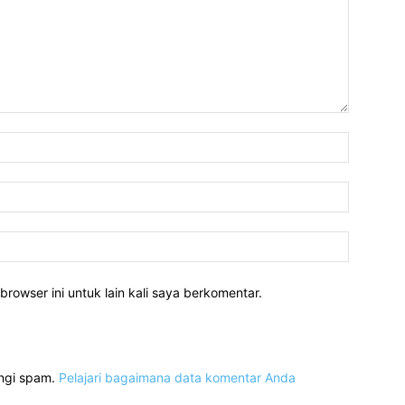
Nama:*
Email:*
Website:
rowser ini untuk lain kali saya berkomentar.
angi spam.
Pelajari bagaimana data komentar Anda