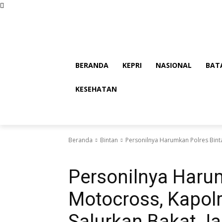
Jumat, Agustus 7, 2026
BERANDA
KEPRI
NASIONAL
BAT
KESEHATAN
Beranda
Bintan
Personilnya Harumkan Polres Binta
Bintan
Personilnya Harum
Motocross, Kapol
Salurkan Bakat J