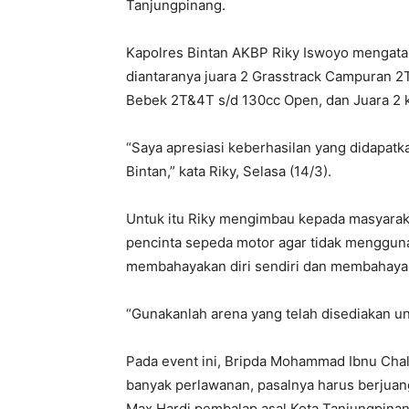
Tanjungpinang.
Kapolres Bintan AKBP Riky Iswoyo mengataka
diantaranya juara 2 Grasstrack Campuran 2T
Bebek 2T&4T s/d 130cc Open, dan Juara 2 ke
“Saya apresiasi keberhasilan yang didapa
Bintan,” kata Riky, Selasa (14/3).
Untuk itu Riky mengimbau kepada masyarak
pencinta sepeda motor agar tidak menggun
membahayakan diri sendiri dan membahayak
“Gunakanlah arena yang telah disediakan un
Pada event ini, Bripda Mohammad Ibnu Cha
banyak perlawanan, pasalnya harus berjuan
Max Hardi pembalap asal Kota Tanjungpinang