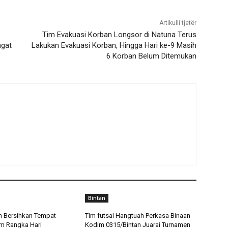
Artikulli tjetër
Tim Evakuasi Korban Longsor di Natuna Terus
ngat
Lakukan Evakuasi Korban, Hingga Hari ke-9 Masih
6 Korban Belum Ditemukan
Bintan
an Bersihkan Tempat
Tim futsal Hangtuah Perkasa Binaan
m Rangka Hari
Kodim 0315/Bintan Juarai Turnamen