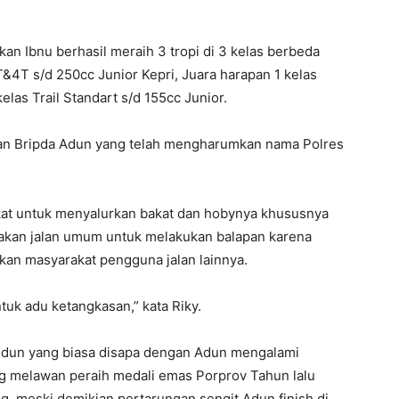
n Ibnu berhasil meraih 3 tropi di 3 kelas berbeda
&4T s/d 250cc Junior Kepri, Juara harapan 1 kelas
las Trail Standart s/d 155cc Junior.
tkan Bripda Adun yang telah mengharumkan nama Polres
at untuk menyalurkan bakat dan hobynya khususnya
akan jalan umum untuk melakukan balapan karena
an masyarakat pengguna jalan lainnya.
tuk adu ketangkasan,” kata Riky.
ldun yang biasa disapa dengan Adun mengalami
g melawan peraih medali emas Porprov Tahun lalu
, meski demikian pertarungan sengit Adun finish di