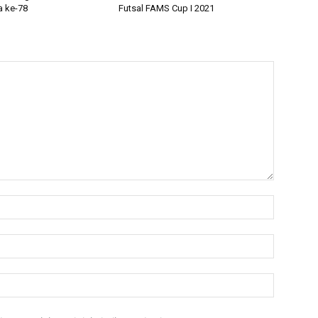
 ke-78
Futsal FAMS Cup I 2021
Nama:*
Email:*
Website: