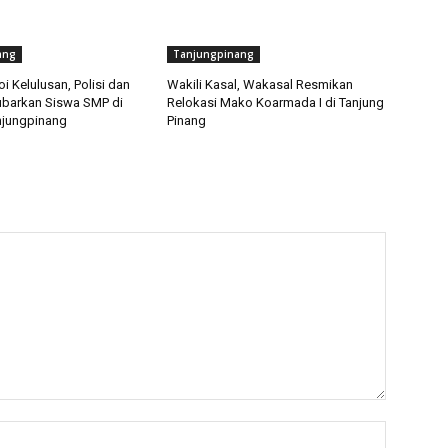
ang
Tanjungpinang
 Kelulusan, Polisi dan
Wakili Kasal, Wakasal Resmikan
ubarkan Siswa SMP di
Relokasi Mako Koarmada I di Tanjung
jungpinang
Pinang
Nama:*