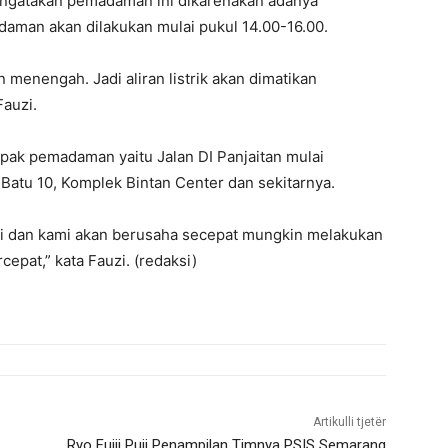
engatakan pemadaman ini dikarenakan adanya
daman akan dilakukan mulai pukul 14.00-16.00.
menengah. Jadi aliran listrik akan dimatikan
Fauzi.
ak pemadaman yaitu Jalan DI Panjaitan mulai
Batu 10, Komplek Bintan Center dan sekitarnya.
ni dan kami akan berusaha secepat mungkin melakukan
pat,” kata Fauzi. (redaksi)
Artikulli tjetër
Ryo Fujii Puji Penampilan Timnya PSIS Semarang