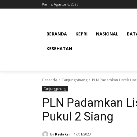
Kamis, Agustus 6, 2026
BERANDA
KEPRI
NASIONAL
BAT
KESEHATAN
Beranda
Tanjungpinang
PLN Padamkan Listrik Hari 
Tanjungpinang
PLN Padamkan List
Pukul 2 Siang
By
Redaksi
17/01/2023