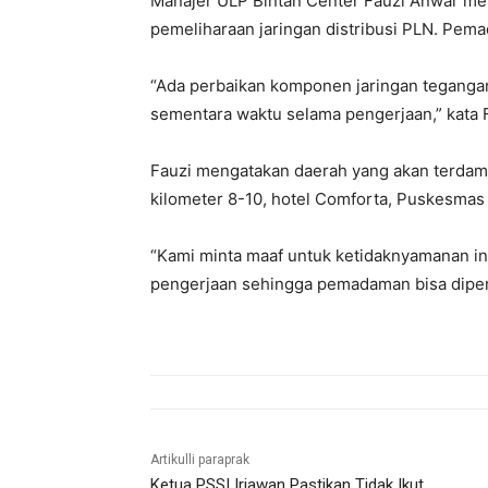
Manajer ULP Bintan Center Fauzi Anwar m
pemeliharaan jaringan distribusi PLN. Pema
“Ada perbaikan komponen jaringan tegangan 
sementara waktu selama pengerjaan,” kata 
Fauzi mengatakan daerah yang akan terdamp
kilometer 8-10, hotel Comforta, Puskesmas 
“Kami minta maaf untuk ketidaknyamanan i
pengerjaan sehingga pemadaman bisa diperce
Artikulli paraprak
Ketua PSSI Iriawan Pastikan Tidak Ikut