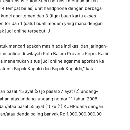
Ditreskrimsus Polda Kepri berhasil mengamankan
an 14 (empat belas) unit handphone dengan berbagai
 kunci apartemen dan 3 (tiga) buah kartu akses
t monitor dan 1 (satu) buah modem yang mana dengan
k judi online tersebut. J
uk mencari apakah masih ada indikasi dan jaringan-
ian online di wilayah Kota Batam Provinsi Kepri. Kami
a menemukan situs judi online agar melaporkan ke
 atensi Bapak Kapolri dan Bapak Kapolda,” kata
n pasal 45 ayat (2) jo pasal 27 ayat (2) undang-
bahan atas undang-undang nomor 11 tahun 2008
dan/atau pasal 55 ayat (1) ke (1) KUHPidana dengan
dan/atau denda paling banyak Rp 1.000.000.000,00