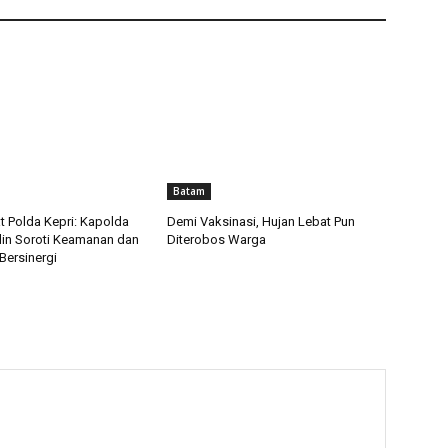
Batam
t Polda Kepri: Kapolda
Demi Vaksinasi, Hujan Lebat Pun
in Soroti Keamanan dan
Diterobos Warga
Bersinergi