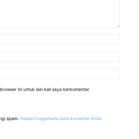
Nama:*
Email:*
Website:
rowser ini untuk lain kali saya berkomentar.
angi spam.
Pelajari bagaimana data komentar Anda