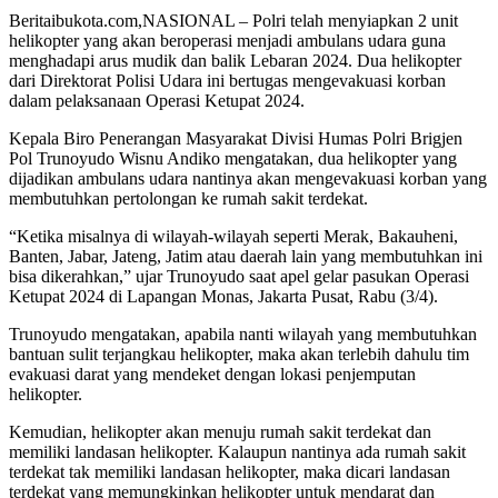
Beritaibukota.com,NASIONAL – Polri telah menyiapkan 2 unit
helikopter yang akan beroperasi menjadi ambulans udara guna
menghadapi arus mudik dan balik Lebaran 2024. Dua helikopter
dari Direktorat Polisi Udara ini bertugas mengevakuasi korban
dalam pelaksanaan Operasi Ketupat 2024.
Kepala Biro Penerangan Masyarakat Divisi Humas Polri Brigjen
Pol Trunoyudo Wisnu Andiko mengatakan, dua helikopter yang
dijadikan ambulans udara nantinya akan mengevakuasi korban yang
membutuhkan pertolongan ke rumah sakit terdekat.
“Ketika misalnya di wilayah-wilayah seperti Merak, Bakauheni,
Banten, Jabar, Jateng, Jatim atau daerah lain yang membutuhkan ini
bisa dikerahkan,” ujar Trunoyudo saat apel gelar pasukan Operasi
Ketupat 2024 di Lapangan Monas, Jakarta Pusat, Rabu (3/4).
Trunoyudo mengatakan, apabila nanti wilayah yang membutuhkan
bantuan sulit terjangkau helikopter, maka akan terlebih dahulu tim
evakuasi darat yang mendeket dengan lokasi penjemputan
helikopter.
Kemudian, helikopter akan menuju rumah sakit terdekat dan
memiliki landasan helikopter. Kalaupun nantinya ada rumah sakit
terdekat tak memiliki landasan helikopter, maka dicari landasan
terdekat yang memungkinkan helikopter untuk mendarat dan