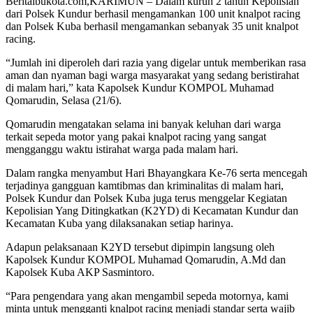
Beritaibukota.com,KARIMUN – Dalam kurun 2 tahun Kepolisian
dari Polsek Kundur berhasil mengamankan 100 unit knalpot racing
dan Polsek Kuba berhasil mengamankan sebanyak 35 unit knalpot
racing.
“Jumlah ini diperoleh dari razia yang digelar untuk memberikan rasa
aman dan nyaman bagi warga masyarakat yang sedang beristirahat
di malam hari,” kata Kapolsek Kundur KOMPOL Muhamad
Qomarudin, Selasa (21/6).
Qomarudin mengatakan selama ini banyak keluhan dari warga
terkait sepeda motor yang pakai knalpot racing yang sangat
mengganggu waktu istirahat warga pada malam hari.
Dalam rangka menyambut Hari Bhayangkara Ke-76 serta mencegah
terjadinya gangguan kamtibmas dan kriminalitas di malam hari,
Polsek Kundur dan Polsek Kuba juga terus menggelar Kegiatan
Kepolisian Yang Ditingkatkan (K2YD) di Kecamatan Kundur dan
Kecamatan Kuba yang dilaksanakan setiap harinya.
Adapun pelaksanaan K2YD tersebut dipimpin langsung oleh
Kapolsek Kundur KOMPOL Muhamad Qomarudin, A.Md dan
Kapolsek Kuba AKP Sasmintoro.
“Para pengendara yang akan mengambil sepeda motornya, kami
minta untuk mengganti knalpot racing menjadi standar serta wajib