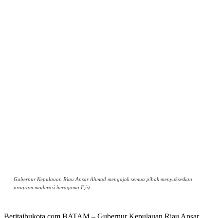
Gubernur Kepulauan Riau Ansar Ahmad mengajak semua pihak menyukseskan
program moderasi beragama F,ist
Beritaibukota.com,BATAM – Gubernur Kepulauan Riau Ansar