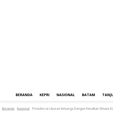
Minggu, Agustus 9, 2026
BERANDA
KEPRI
NASIONAL
BATAM
TANJ
Beranda
Nasional
Presiden isi Liburan Keluarga Dengan Kenalkan Wisata 