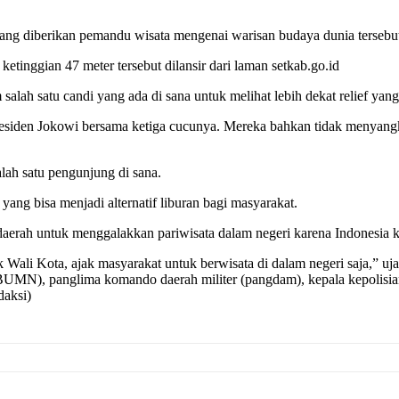
 yang diberikan pemandu wisata mengenai warisan budaya dunia tersebu
tinggian 47 meter tersebut dilansir dari laman setkab.go.id
ah satu candi yang ada di sana untuk melihat lebih dekat relief yang 
residen Jokowi bersama ketiga cucunya. Mereka bahkan tidak menyangk
lah satu pengunjung di sana.
ang bisa menjadi alternatif liburan bagi masyarakat.
aerah untuk menggalakkan pariwisata dalam negeri karena Indonesia k
k Wali Kota, ajak masyarakat untuk berwisata di dalam negeri saja,” u
BUMN), panglima komando daerah militer (pangdam), kepala kepolisian d
daksi)