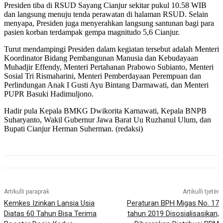
Presiden tiba di RSUD Sayang Cianjur sekitar pukul 10.58 WIB
dan langsung menuju tenda perawatan di halaman RSUD. Selain
menyapa, Presiden juga menyerahkan langsung santunan bagi para
pasien korban terdampak gempa magnitudo 5,6 Cianjur.
Turut mendampingi Presiden dalam kegiatan tersebut adalah Menteri
Koordinator Bidang Pembangunan Manusia dan Kebudayaan
Muhadjir Effendy, Menteri Pertahanan Prabowo Subianto, Menteri
Sosial Tri Rismaharini, Menteri Pemberdayaan Perempuan dan
Perlindungan Anak I Gusti Ayu Bintang Darmawati, dan Menteri
PUPR Basuki Hadimuljono.
Hadir pula Kepala BMKG Dwikorita Karnawati, Kepala BNPB
Suharyanto, Wakil Gubernur Jawa Barat Uu Ruzhanul Ulum, dan
Bupati Cianjur Herman Suherman. (redaksi)
Artikulli paraprak
Artikulli tjetër
Kemkes Izinkan Lansia Usia
Peraturan BPH Migas No. 17
Diatas 60 Tahun Bisa Terima
tahun 2019 Disosialisasikan,