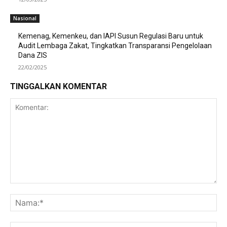
Nasional
Kemenag, Kemenkeu, dan IAPI Susun Regulasi Baru untuk
Audit Lembaga Zakat, Tingkatkan Transparansi Pengelolaan
Dana ZIS
22/02/2025
TINGGALKAN KOMENTAR
Komentar:
Na
Ema