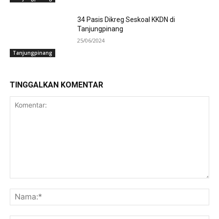
34 Pasis Dikreg Seskoal KKDN di
Tanjungpinang
25/06/2024
Tanjungpinang
TINGGALKAN KOMENTAR
Komentar:
Na